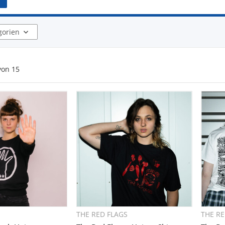
gorien
von
15
THE RED FLAGS
THE RE
hnellkauf
Schnellkauf