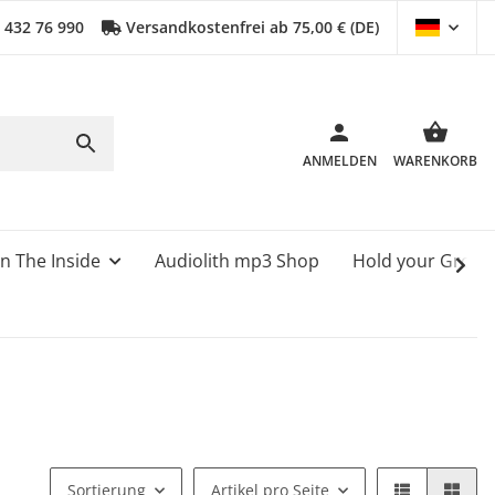
0 432 76 990
Versandkostenfrei ab 75,00 € (DE)
ANMELDEN
WARENKORB
n The Inside
Audiolith mp3 Shop
Hold your Grou
Sortierung
Artikel pro Seite