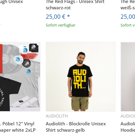
ough Unisex
The Red Flags - Unisex Shirt
The Re
schwarz-rot
weiß-
25,00 €
*
25,0
r
Sofort verfügbar
Sofort 
AUDIOLITH
AUDIO
hnellkauf
Schnellkauf
. Pöbel 12" Vinyl
Audiolith - Blockrolle Unisex
Audiol
paper white 2xLP
Shirt schwarz-gelb
Hoodi