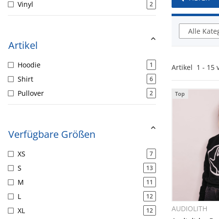
Vinyl
2
Alle Kate
Artikel
Hoodie
1
Artikel
1
-
15
Shirt
6
Pullover
2
Top
Verfügbare Größen
XS
7
S
13
M
11
L
12
AUDIOLITH
XL
12
Sc