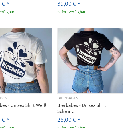
0 €
*
39,00 €
*
verfügbar
Sofort verfügbar
ABES
BIERBABES
Schnellkauf
Schnellkauf
bes - Unisex Shirt Weiß
Bierbabes - Unisex Shirt
Schwarz
S.
0 €
*
25,00 €
*
verfügbar
Sofort verfügbar