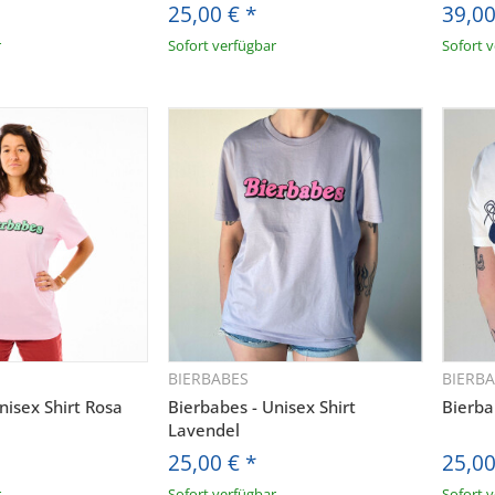
25,00 €
*
39,0
r
Sofort verfügbar
Sofort 
BIERBABES
BIERB
hnellkauf
Schnellkauf
AUDIOLITH NEWSLETTER
nisex Shirt Rosa
Bierbabes - Unisex Shirt
Bierba
Lavendel
RHALTE DIE NEUESTEN AUDIOLITH UPDATE
25,00 €
*
25,0
REGISTRIERE DICH JETZT!
r
Sofort verfügbar
Sofort 