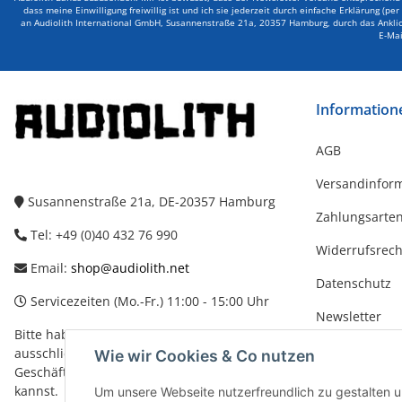
dass meine Einwilligung freiwillig ist und ich sie jederzeit durch einfache Erklärung (pe
an Audiolith International GmbH, Susannenstraße 21a, 20357 Hamburg, durch das Anklick
E-Mai
Information
AGB
Versandinfor
Susannenstraße 21a, DE-20357 Hamburg
Zahlungsarte
Tel: +49 (0)40 432 76 990
Widerrufsrech
Email:
shop@audiolith.net
Datenschutz
Servicezeiten (Mo.-Fr.) 11:00 - 15:00 Uhr
Newsletter
Bitte habe Verständnis dafür, dass Du uns
Impressum
ausschließlich zu den oben genannten
Wie wir Cookies & Co nutzen
Geschäftszeiten telefonisch kontaktieren
kannst.
Um unsere Webseite nutzerfreundlich zu gestalten