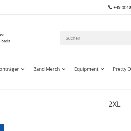
+49 (0)4
ns!
loads
onträger
Band Merch
Equipment
Pretty O
2XL