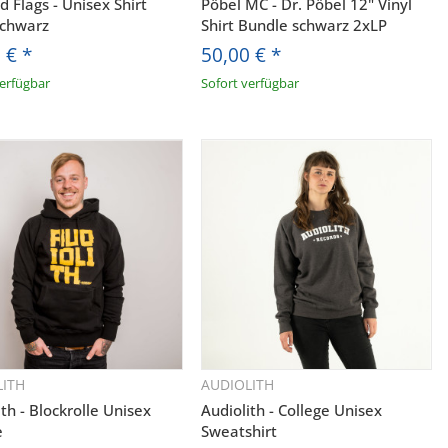
d Flags - Unisex Shirt
Pöbel MC - Dr. Pöbel 12" Vinyl
schwarz
Shirt Bundle schwarz 2xLP
0 €
*
50,00 €
*
verfügbar
Sofort verfügbar
LITH
AUDIOLITH
Schnellkauf
Schnellkauf
ith - Blockrolle Unisex
Audiolith - College Unisex
e
Sweatshirt