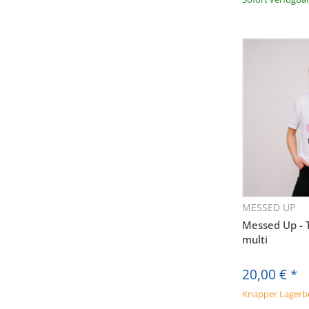
* Ja, ich 
Adresse v
(insb. z
Audiolith-B
der Datensch
jederzeit
MESSED UP
Sc
Audioli
Messed Up - T
Anklicken de
multi
20,00 €
*
Knapper Lagerb