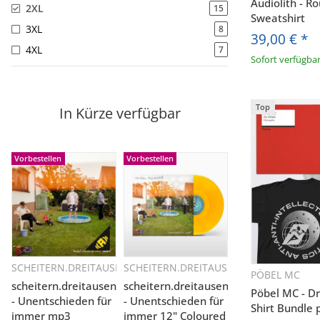
Audiolith - R
2XL
15
Sweatshirt
3XL
8
39,00 €
*
4XL
7
Sofort verfügba
Top
In Kürze verfügbar
Vorbestellen
Vorbestellen
SCHEITERN.DREITAUSEND
SCHEITERN.DREITAUSEND
Schnellkauf
Schnellkauf
PÖBEL MC
Sc
scheitern.dreitausend
scheitern.dreitausend
Pöbel MC - Dr
- Unentschieden für
- Unentschieden für
Shirt Bundle 
immer mp3
immer 12" Coloured