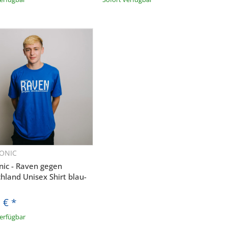
ine E-Mail-
 Angeboten
h und den
entsprechend
t und ich sie
er Post an
ONIC
Schnellkauf
urch das
nic - Raven gegen
ft widerrufen
hland Unisex Shirt blau-
0 €
*
verfügbar