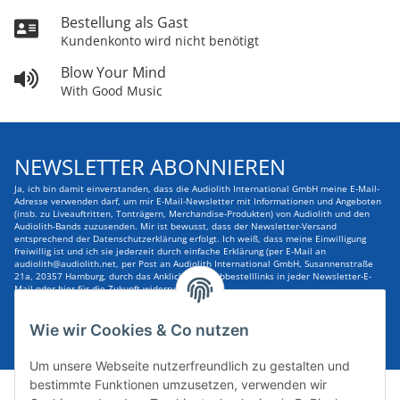
Bestellung als Gast
Kundenkonto wird nicht benötigt
Blow Your Mind
With Good Music
NEWSLETTER ABONNIEREN
Ja, ich bin damit einverstanden, dass die Audiolith International GmbH meine E-Mail-
Adresse verwenden darf, um mir E-Mail-Newsletter mit Informationen und Angeboten
(insb. zu Liveauftritten, Tonträgern, Merchandise-Produkten) von Audiolith und den
Audiolith-Bands zuzusenden. Mir ist bewusst, dass der Newsletter-Versand
entsprechend der Datenschutzerklärung erfolgt. Ich weiß, dass meine Einwilligung
freiwillig ist und ich sie jederzeit durch einfache Erklärung (per E-Mail an
audiolith@audiolith.net, per Post an Audiolith International GmbH, Susannenstraße
21a, 20357 Hamburg, durch das Anklicken des Abbestelllinks in jeder Newsletter-E-
Mail oder hier für die Zukunft widerrufen kann.
E-Mail-Adresse
ABONNIEREN
Wie wir Cookies & Co nutzen
Um unsere Webseite nutzerfreundlich zu gestalten und
bestimmte Funktionen umzusetzen, verwenden wir