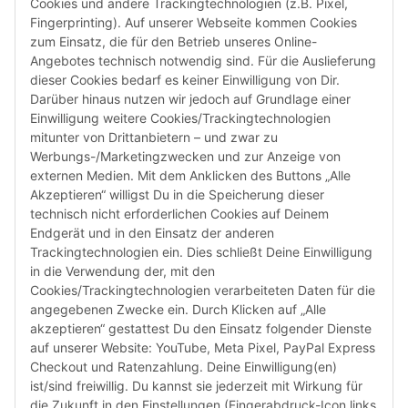
Cookies und andere Trackingtechnologien (z.B. Pixel,
Fingerprinting). Auf unserer Webseite kommen Cookies
zum Einsatz, die für den Betrieb unseres Online-
Angebotes technisch notwendig sind. Für die Auslieferung
dieser Cookies bedarf es keiner Einwilligung von Dir.
Darüber hinaus nutzen wir jedoch auf Grundlage einer
Susannenstraße 21a, DE-20357 Hamburg
Einwilligung weitere Cookies/Trackingtechnologien
Tel: +49 (0)40 432 76 990
mitunter von Drittanbietern – und zwar zu
Werbungs-/Marketingzwecken und zur Anzeige von
Email:
shop@audiolith.net
externen Medien. Mit dem Anklicken des Buttons „Alle
Akzeptieren“ willigst Du in die Speicherung dieser
Servicezeiten (Mo.-Fr.) 11:00 - 15:00 Uhr
technisch nicht erforderlichen Cookies auf Deinem
Endgerät und in den Einsatz der anderen
Bitte habe Verständnis dafür, dass Du uns ausschließlich zu
Trackingtechnologien ein. Dies schließt Deine Einwilligung
den oben genannten Geschäftszeiten telefonisch
in die Verwendung der, mit den
kontaktieren kannst.
Cookies/Trackingtechnologien verarbeiteten Daten für die
angegebenen Zwecke ein. Durch Klicken auf „Alle
akzeptieren“ gestattest Du den Einsatz folgender Dienste
facebook
youtube
instagram
tiktok
auf unserer Website: YouTube, Meta Pixel, PayPal Express
Checkout und Ratenzahlung. Deine Einwilligung(en)
ist/sind freiwillig. Du kannst sie jederzeit mit Wirkung für
die Zukunft in den Einstellungen (Fingerabdruck-Icon links