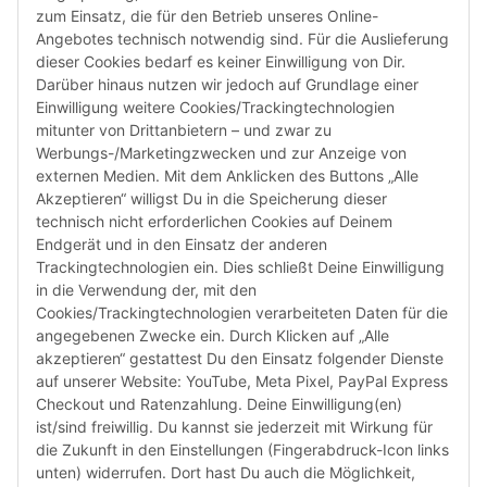
zum Einsatz, die für den Betrieb unseres Online-
Angebotes technisch notwendig sind. Für die Auslieferung
dieser Cookies bedarf es keiner Einwilligung von Dir.
Darüber hinaus nutzen wir jedoch auf Grundlage einer
Susannenstraße 21a, DE-20357 Hamburg
Einwilligung weitere Cookies/Trackingtechnologien
Tel: +49 (0)40 432 76 990
mitunter von Drittanbietern – und zwar zu
Werbungs-/Marketingzwecken und zur Anzeige von
Email:
shop@audiolith.net
externen Medien. Mit dem Anklicken des Buttons „Alle
Akzeptieren“ willigst Du in die Speicherung dieser
Servicezeiten (Mo.-Fr.) 11:00 - 15:00 Uhr
technisch nicht erforderlichen Cookies auf Deinem
Endgerät und in den Einsatz der anderen
Bitte habe Verständnis dafür, dass Du uns ausschließlich zu
Trackingtechnologien ein. Dies schließt Deine Einwilligung
den oben genannten Geschäftszeiten telefonisch
in die Verwendung der, mit den
kontaktieren kannst.
Cookies/Trackingtechnologien verarbeiteten Daten für die
angegebenen Zwecke ein. Durch Klicken auf „Alle
akzeptieren“ gestattest Du den Einsatz folgender Dienste
facebook
youtube
instagram
tiktok
auf unserer Website: YouTube, Meta Pixel, PayPal Express
Checkout und Ratenzahlung. Deine Einwilligung(en)
ist/sind freiwillig. Du kannst sie jederzeit mit Wirkung für
die Zukunft in den Einstellungen (Fingerabdruck-Icon links
Informationen
unten) widerrufen. Dort hast Du auch die Möglichkeit,