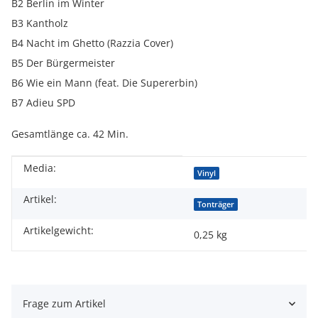
B2 Berlin im Winter
B3 Kantholz
B4 Nacht im Ghetto (Razzia Cover)
B5 Der Bürgermeister
B6 Wie ein Mann (feat. Die Supererbin)
B7 Adieu SPD
Gesamtlänge ca. 42 Min.
Media:
Produkteigenschaft
Wert
Vinyl
Artikel:
Tonträger
Artikelgewicht:
0,25
kg
Frage zum Artikel