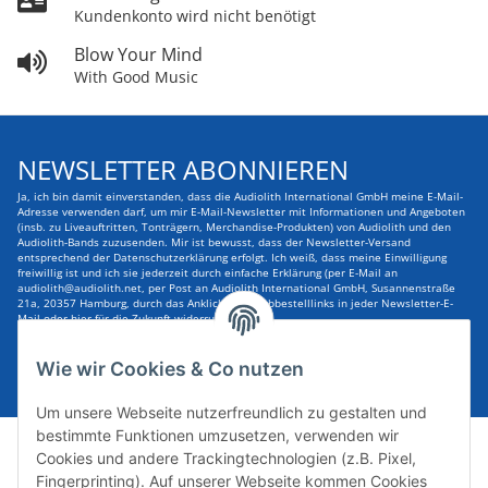
Kundenkonto wird nicht benötigt
Blow Your Mind
With Good Music
NEWSLETTER ABONNIEREN
Ja, ich bin damit einverstanden, dass die Audiolith International GmbH meine E-Mail-
Adresse verwenden darf, um mir E-Mail-Newsletter mit Informationen und Angeboten
(insb. zu Liveauftritten, Tonträgern, Merchandise-Produkten) von Audiolith und den
Audiolith-Bands zuzusenden. Mir ist bewusst, dass der Newsletter-Versand
entsprechend der Datenschutzerklärung erfolgt. Ich weiß, dass meine Einwilligung
freiwillig ist und ich sie jederzeit durch einfache Erklärung (per E-Mail an
audiolith@audiolith.net, per Post an Audiolith International GmbH, Susannenstraße
21a, 20357 Hamburg, durch das Anklicken des Abbestelllinks in jeder Newsletter-E-
Mail oder hier für die Zukunft widerrufen kann.
E-Mail-Adresse
ABONNIEREN
Wie wir Cookies & Co nutzen
Um unsere Webseite nutzerfreundlich zu gestalten und
bestimmte Funktionen umzusetzen, verwenden wir
Cookies und andere Trackingtechnologien (z.B. Pixel,
Fingerprinting). Auf unserer Webseite kommen Cookies