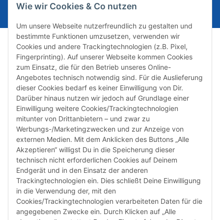
ABONNIEREN
Wie wir Cookies & Co nutzen
Um unsere Webseite nutzerfreundlich zu gestalten und
bestimmte Funktionen umzusetzen, verwenden wir
Cookies und andere Trackingtechnologien (z.B. Pixel,
Fingerprinting). Auf unserer Webseite kommen Cookies
zum Einsatz, die für den Betrieb unseres Online-
Angebotes technisch notwendig sind. Für die Auslieferung
dieser Cookies bedarf es keiner Einwilligung von Dir.
Darüber hinaus nutzen wir jedoch auf Grundlage einer
Susannenstraße 21a, DE-20357 Hamburg
Einwilligung weitere Cookies/Trackingtechnologien
Tel: +49 (0)40 432 76 990
mitunter von Drittanbietern – und zwar zu
Werbungs-/Marketingzwecken und zur Anzeige von
Email:
shop@audiolith.net
externen Medien. Mit dem Anklicken des Buttons „Alle
Akzeptieren“ willigst Du in die Speicherung dieser
Servicezeiten (Mo.-Fr.) 11:00 - 15:00 Uhr
technisch nicht erforderlichen Cookies auf Deinem
Endgerät und in den Einsatz der anderen
Bitte habe Verständnis dafür, dass Du uns ausschließlich zu
Trackingtechnologien ein. Dies schließt Deine Einwilligung
den oben genannten Geschäftszeiten telefonisch
in die Verwendung der, mit den
kontaktieren kannst.
Cookies/Trackingtechnologien verarbeiteten Daten für die
angegebenen Zwecke ein. Durch Klicken auf „Alle