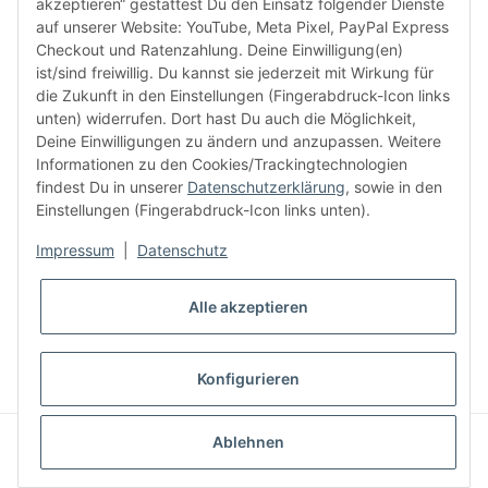
akzeptieren“ gestattest Du den Einsatz folgender Dienste
facebook
youtube
instagram
tiktok
auf unserer Website: YouTube, Meta Pixel, PayPal Express
Checkout und Ratenzahlung. Deine Einwilligung(en)
ist/sind freiwillig. Du kannst sie jederzeit mit Wirkung für
die Zukunft in den Einstellungen (Fingerabdruck-Icon links
Informationen
unten) widerrufen. Dort hast Du auch die Möglichkeit,
Deine Einwilligungen zu ändern und anzupassen. Weitere
Informationen zu den Cookies/Trackingtechnologien
Kundenservice
findest Du in unserer
Datenschutzerklärung
, sowie in den
Einstellungen (Fingerabdruck-Icon links unten).
Mehr von Audiolith
Impressum
|
Datenschutz
Alle akzeptieren
* Alle Preise inkl. gesetzlicher MwSt., zzgl.
Versand
VERTRAG WIDERRUFEN
Konfigurieren
© Audiolith International GmbH
Ablehnen