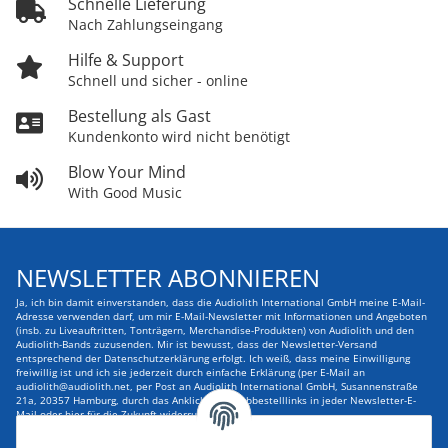
Schnelle Lieferung
Nach Zahlungseingang
Hilfe & Support
Schnell und sicher - online
Bestellung als Gast
Kundenkonto wird nicht benötigt
Blow Your Mind
With Good Music
NEWSLETTER ABONNIEREN
Ja, ich bin damit einverstanden, dass die Audiolith International GmbH meine E-Mail-
Adresse verwenden darf, um mir E-Mail-Newsletter mit Informationen und Angeboten
(insb. zu Liveauftritten, Tonträgern, Merchandise-Produkten) von Audiolith und den
Audiolith-Bands zuzusenden. Mir ist bewusst, dass der Newsletter-Versand
entsprechend der Datenschutzerklärung erfolgt. Ich weiß, dass meine Einwilligung
freiwillig ist und ich sie jederzeit durch einfache Erklärung (per E-Mail an
audiolith@audiolith.net, per Post an Audiolith International GmbH, Susannenstraße
21a, 20357 Hamburg, durch das Anklicken des Abbestelllinks in jeder Newsletter-E-
Mail oder hier für die Zukunft widerrufen kann.
E-Mail-Adresse