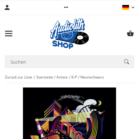
Zurück zur Liste
Startseite
Artists
K-P
Neonschwarz