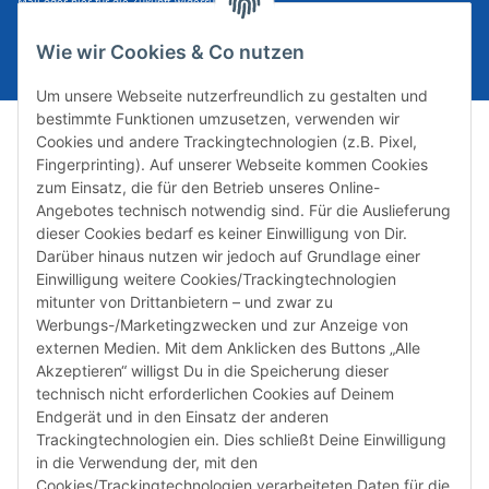
Mail oder hier für die Zukunft widerrufen kann.
E-Mail-Adresse
ABONNIEREN
Wie wir Cookies & Co nutzen
Um unsere Webseite nutzerfreundlich zu gestalten und
bestimmte Funktionen umzusetzen, verwenden wir
Cookies und andere Trackingtechnologien (z.B. Pixel,
Fingerprinting). Auf unserer Webseite kommen Cookies
zum Einsatz, die für den Betrieb unseres Online-
Angebotes technisch notwendig sind. Für die Auslieferung
dieser Cookies bedarf es keiner Einwilligung von Dir.
Darüber hinaus nutzen wir jedoch auf Grundlage einer
Susannenstraße 21a, DE-20357 Hamburg
Einwilligung weitere Cookies/Trackingtechnologien
Tel: +49 (0)40 432 76 990
mitunter von Drittanbietern – und zwar zu
Werbungs-/Marketingzwecken und zur Anzeige von
Email:
shop@audiolith.net
externen Medien. Mit dem Anklicken des Buttons „Alle
Akzeptieren“ willigst Du in die Speicherung dieser
Servicezeiten (Mo.-Fr.) 11:00 - 15:00 Uhr
technisch nicht erforderlichen Cookies auf Deinem
Endgerät und in den Einsatz der anderen
Bitte habe Verständnis dafür, dass Du uns ausschließlich zu
Trackingtechnologien ein. Dies schließt Deine Einwilligung
den oben genannten Geschäftszeiten telefonisch
in die Verwendung der, mit den
kontaktieren kannst.
Cookies/Trackingtechnologien verarbeiteten Daten für die