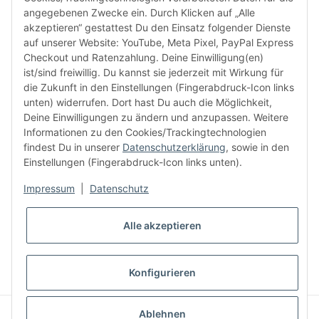
angegebenen Zwecke ein. Durch Klicken auf „Alle
akzeptieren“ gestattest Du den Einsatz folgender Dienste
facebook
youtube
instagram
tiktok
auf unserer Website: YouTube, Meta Pixel, PayPal Express
Checkout und Ratenzahlung. Deine Einwilligung(en)
ist/sind freiwillig. Du kannst sie jederzeit mit Wirkung für
die Zukunft in den Einstellungen (Fingerabdruck-Icon links
Informationen
unten) widerrufen. Dort hast Du auch die Möglichkeit,
Deine Einwilligungen zu ändern und anzupassen. Weitere
Informationen zu den Cookies/Trackingtechnologien
Kundenservice
findest Du in unserer
Datenschutzerklärung
, sowie in den
Einstellungen (Fingerabdruck-Icon links unten).
Mehr von Audiolith
Impressum
|
Datenschutz
Alle akzeptieren
* Alle Preise inkl. gesetzlicher MwSt., zzgl.
Versand
VERTRAG WIDERRUFEN
Konfigurieren
© Audiolith International GmbH
Ablehnen