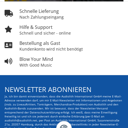
Schnelle Lieferung
Nach Zahlungseingang
Hilfe & Support
Schnell und sicher - online
Bestellung als Gast
Kundenkonto wird nicht benötigt
Blow Your Mind
With Good Music
NEWSLETTER ABONNIEREN
Ja, ich bin damit einverstanden, dass die Audiolith International GmbH meine E-Mail-
Adresse verwenden darf, um mir E-Mail-Newsletter mit Informationen und Angeboten
(insb. zu Liveauftritten, Tonträgern, Merchandise-Produkten) von Audiolith und den
Audiolith-Bands zuzusenden. Mir ist bewusst, dass der Newsletter-Versand
entsprechend der Datenschutzerklärung erfolgt. Ich weiß, dass meine Einwilligung
freiwillig ist und ich sie jederzeit durch einfache Erklärung (per E-Mail an
audiolith@audiolith.net, per Post an Audiolith International GmbH, Susannenstraße
21a, 20357 Hamburg, durch das Anklicken des Abbestelllinks in jeder Newsletter-E-