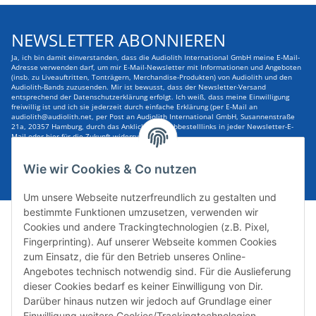
NEWSLETTER ABONNIEREN
Ja, ich bin damit einverstanden, dass die Audiolith International GmbH meine E-Mail-
Adresse verwenden darf, um mir E-Mail-Newsletter mit Informationen und Angeboten
(insb. zu Liveauftritten, Tonträgern, Merchandise-Produkten) von Audiolith und den
Audiolith-Bands zuzusenden. Mir ist bewusst, dass der Newsletter-Versand
entsprechend der Datenschutzerklärung erfolgt. Ich weiß, dass meine Einwilligung
freiwillig ist und ich sie jederzeit durch einfache Erklärung (per E-Mail an
audiolith@audiolith.net, per Post an Audiolith International GmbH, Susannenstraße
21a, 20357 Hamburg, durch das Anklicken des Abbestelllinks in jeder Newsletter-E-
Mail oder hier für die Zukunft widerrufen kann.
E-Mail-Adresse
ABONNIEREN
Wie wir Cookies & Co nutzen
Um unsere Webseite nutzerfreundlich zu gestalten und
bestimmte Funktionen umzusetzen, verwenden wir
Cookies und andere Trackingtechnologien (z.B. Pixel,
Fingerprinting). Auf unserer Webseite kommen Cookies
zum Einsatz, die für den Betrieb unseres Online-
Angebotes technisch notwendig sind. Für die Auslieferung
dieser Cookies bedarf es keiner Einwilligung von Dir.
Darüber hinaus nutzen wir jedoch auf Grundlage einer
Susannenstraße 21a, DE-20357 Hamburg
Einwilligung weitere Cookies/Trackingtechnologien