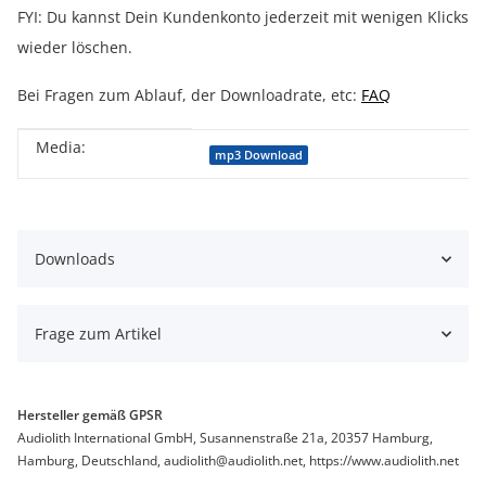
FYI: Du kannst Dein Kundenkonto jederzeit mit wenigen Klicks
wieder löschen.
Bei Fragen zum Ablauf, der Downloadrate, etc:
FAQ
Media:
Produkteigenschaft
Wert
mp3 Download
Downloads
Frage zum Artikel
Hersteller gemäß GPSR
Audiolith International GmbH, Susannenstraße 21a, 20357 Hamburg,
Hamburg, Deutschland, audiolith@audiolith.net, https://www.audiolith.net