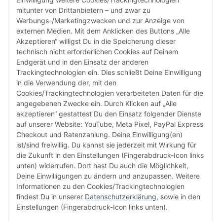
Tel: +49 (0)40 432 76 990
mitunter von Drittanbietern – und zwar zu
Werbungs-/Marketingzwecken und zur Anzeige von
Email:
shop@audiolith.net
externen Medien. Mit dem Anklicken des Buttons „Alle
Akzeptieren“ willigst Du in die Speicherung dieser
Servicezeiten (Mo.-Fr.) 11:00 - 15:00 Uhr
technisch nicht erforderlichen Cookies auf Deinem
Endgerät und in den Einsatz der anderen
Bitte habe Verständnis dafür, dass Du uns ausschließlich zu
Trackingtechnologien ein. Dies schließt Deine Einwilligung
den oben genannten Geschäftszeiten telefonisch
in die Verwendung der, mit den
kontaktieren kannst.
Cookies/Trackingtechnologien verarbeiteten Daten für die
angegebenen Zwecke ein. Durch Klicken auf „Alle
akzeptieren“ gestattest Du den Einsatz folgender Dienste
facebook
youtube
instagram
tiktok
auf unserer Website: YouTube, Meta Pixel, PayPal Express
Checkout und Ratenzahlung. Deine Einwilligung(en)
ist/sind freiwillig. Du kannst sie jederzeit mit Wirkung für
die Zukunft in den Einstellungen (Fingerabdruck-Icon links
Informationen
unten) widerrufen. Dort hast Du auch die Möglichkeit,
Deine Einwilligungen zu ändern und anzupassen. Weitere
Informationen zu den Cookies/Trackingtechnologien
Kundenservice
findest Du in unserer
Datenschutzerklärung
, sowie in den
Einstellungen (Fingerabdruck-Icon links unten).
Mehr von Audiolith