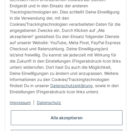
Endgerät und in den Einsatz der anderen
Bitte habe Verständnis dafür, dass Du uns ausschließlich zu
Trackingtechnologien ein. Dies schließt Deine Einwilligung
den oben genannten Geschäftszeiten telefonisch
in die Verwendung der, mit den
kontaktieren kannst.
Cookies/Trackingtechnologien verarbeiteten Daten für die
angegebenen Zwecke ein. Durch Klicken auf „Alle
akzeptieren“ gestattest Du den Einsatz folgender Dienste
facebook
youtube
instagram
tiktok
auf unserer Website: YouTube, Meta Pixel, PayPal Express
Checkout und Ratenzahlung. Deine Einwilligung(en)
ist/sind freiwillig. Du kannst sie jederzeit mit Wirkung für
die Zukunft in den Einstellungen (Fingerabdruck-Icon links
Informationen
unten) widerrufen. Dort hast Du auch die Möglichkeit,
Deine Einwilligungen zu ändern und anzupassen. Weitere
Informationen zu den Cookies/Trackingtechnologien
Kundenservice
findest Du in unserer
Datenschutzerklärung
, sowie in den
Einstellungen (Fingerabdruck-Icon links unten).
Mehr von Audiolith
Impressum
|
Datenschutz
Alle akzeptieren
* Alle Preise inkl. gesetzlicher MwSt., zzgl.
Versand