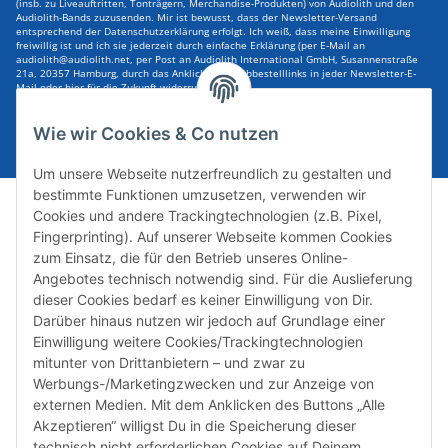
(insb. zu Liveauftritten, Tonträgern, Merchandise-Produkten) von Audiolith und den
Audiolith-Bands zuzusenden. Mir ist bewusst, dass der Newsletter-Versand
entsprechend der Datenschutzerklärung erfolgt. Ich weiß, dass meine Einwilligung
freiwillig ist und ich sie jederzeit durch einfache Erklärung (per E-Mail an
audiolith@audiolith.net, per Post an Audiolith International GmbH, Susannenstraße
21a, 20357 Hamburg, durch das Anklicken des Abbestelllinks in jeder Newsletter-E-
Mail oder hier für die Zukunft widerrufen kann.
E-Mail-Adresse
ABONNIEREN
Wie wir Cookies & Co nutzen
Um unsere Webseite nutzerfreundlich zu gestalten und
bestimmte Funktionen umzusetzen, verwenden wir
Cookies und andere Trackingtechnologien (z.B. Pixel,
Fingerprinting). Auf unserer Webseite kommen Cookies
zum Einsatz, die für den Betrieb unseres Online-
Angebotes technisch notwendig sind. Für die Auslieferung
dieser Cookies bedarf es keiner Einwilligung von Dir.
Darüber hinaus nutzen wir jedoch auf Grundlage einer
Susannenstraße 21a, DE-20357 Hamburg
Einwilligung weitere Cookies/Trackingtechnologien
Tel: +49 (0)40 432 76 990
mitunter von Drittanbietern – und zwar zu
Werbungs-/Marketingzwecken und zur Anzeige von
Email:
shop@audiolith.net
externen Medien. Mit dem Anklicken des Buttons „Alle
Akzeptieren“ willigst Du in die Speicherung dieser
Servicezeiten (Mo.-Fr.) 11:00 - 15:00 Uhr
technisch nicht erforderlichen Cookies auf Deinem