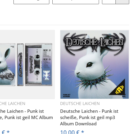
CHE LAICHEN
DEUTSCHE LAICHEN
Schnellkauf
Schnellkauf
he Laichen - Punk ist
Deutsche Laichen - Punk ist
e, Punk ist geil MC Album
scheiße, Punk ist geil mp3
Album Download
0 €
*
10,00 €
*