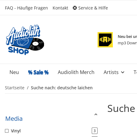
FAQ - Häufige Fragen
Kontakt
Service & Hilfe
Neu bei u
mp3 Down
Neu
% Sale %
Audiolith Merch
Artists
T
Startseite
Suche nach: deutsche laichen
Suche 
Media
Vinyl
3