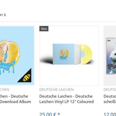
on
6
Neu
ICHEN
DEUTSCHE LAICHEN
DEUTS
hnellkauf
Schnellkauf
chen - Deutsche
Deutsche Laichen - Deutsche
Deutsc
 Download Album
Laichen Vinyl LP 12" Coloured
scheiß
25,00 €
*
12,0