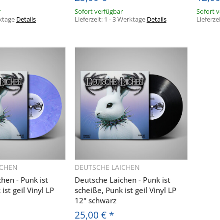
r
Sofort verfügbar
Sofort 
ktage
Details
Lieferzeit:
1 - 3 Werktage
Details
Lieferze
AUDIOLITH NEWSLETTER
ICHEN
DEUTSCHE LAICHEN
hnellkauf
Schnellkauf
hen - Punk ist
Deutsche Laichen - Punk ist
ist geil Vinyl LP
scheiße, Punk ist geil Vinyl LP
RHALTE DIE NEUESTEN AUDIOLITH UPDATE
12" schwarz
REGISTRIERE DICH JETZT!
25,00 €
*