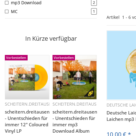
mp3 Download
2
MC
1
Artikel
1
-
6
v
In Kürze verfügbar
Vorbestellen
Vorbestellen
SCHEITERN.DREITAUSEND
SCHEITERN.DREITAUSEND
DEUTSCHE LA
Schnellkauf
Schnellkauf
Sc
scheitern.dreitausend
scheitern.dreitausend
Deutsche Lai
- Unentschieden für
- Unentschieden für
Laichen mp3
immer 12" Coloured
immer mp3
Vinyl LP
Download Album
10,00 €
*