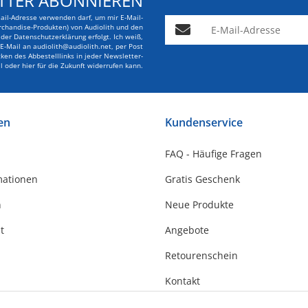
TTER ABONNIEREN
Mail-Adresse verwenden darf, um mir E-Mail-
E-Mail-Adresse
rchandise-Produkten) von Audiolith und den
er Datenschutzerklärung erfolgt. Ich weiß,
r E-Mail an audiolith@audiolith.net, per Post
en des Abbestelllinks in jeder Newsletter-
l oder hier für die Zukunft widerrufen kann.
en
Kundenservice
FAQ - Häufige Fragen
mationen
Gratis Geschenk
n
Neue Produkte
t
Angebote
Retourenschein
Kontakt