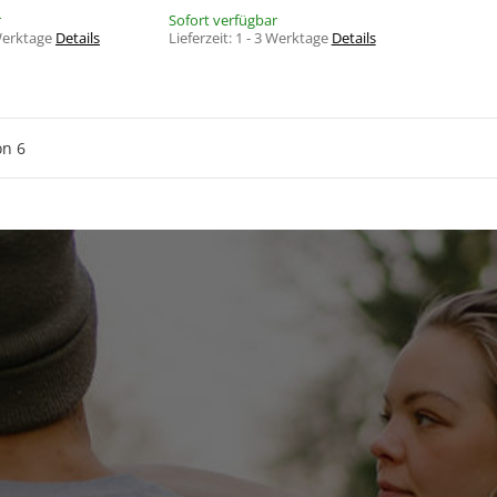
r
Sofort verfügbar
 Werktage
Details
Lieferzeit:
1 - 3 Werktage
Details
ABONNIEREN
bin damit einverstanden, dass die Audiolith International GmbH me
on
6
erwenden darf, um mir E-Mail-Newsletter mit Informationen und
u Liveauftritten, Tonträgern, Merchandise-Produkten) von Audiolit
ands zuzusenden. Mir ist bewusst, dass der Newsletter-Versand 
utzerklärung erfolgt. Ich weiß, dass meine Einwilligung freiwillig is
 durch einfache Erklärung (per E-Mail an audiolith@audiolith.net, p
th International GmbH, Holstenkamp 42 (rechts), 22525 Hamburg, d
s Abbestelllinks in jeder Newsletter-E-Mail oder hier für die Zukun
kann.