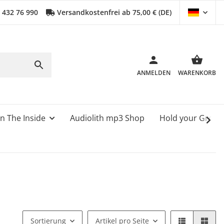
0 432 76 990
Versandkostenfrei ab 75,00 € (DE)
ANMELDEN
WARENKORB
n The Inside
Audiolith mp3 Shop
Hold your Grou
Sortierung
Artikel pro Seite