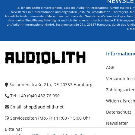
NEWSLE
Ja, ich bin damit einverstanden, dass die Audiolith International GmbH meine E-
Newsletter mit Informationen und Angeboten (insb. zu Liveauftritten, Tonträgern, Me
Audiolith-Bands zuzusenden. Mir ist bewusst, dass der Newsletter-Versand entsprechend d
dass meine Einwilligung freiwillig ist und ich sie jederzeit durch einfache Erklärung (pe
an Audiolith International GmbH, Susannenstraße 21a, 20357 Hamburg, durch das Anklick
E-Mai
Information
AGB
Versandinfor
Susannenstraße 21a, DE-20357 Hamburg
Zahlungsarte
Tel: +49 (0)40 432 76 990
Widerrufsrech
Email:
shop@audiolith.net
Datenschutz
Servicezeiten (Mo.-Fr.) 11:00 - 15:00 Uhr
Newsletter
Bitte habe Verständnis dafür, dass Du uns
Impressum