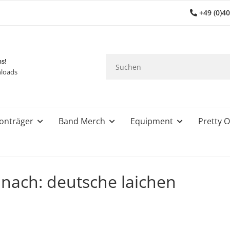
+49 (0)4
ns!
loads
onträger
Band Merch
Equipment
Pretty O
nach: deutsche laichen