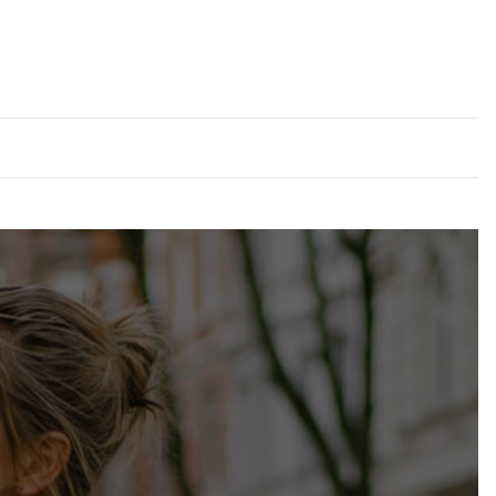
ine E-Mail-
 Angeboten
h und den
entsprechend
t und ich sie
er Post an
urch das
ft widerrufen