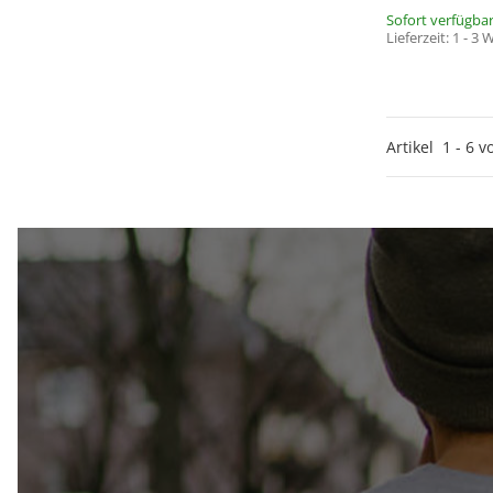
Sofort verfügba
Lieferzeit:
1 - 3
* Ja, ich 
Artikel
1
-
6
v
Adresse v
(insb. z
Audiolith-B
der Datensch
jederzeit
Audioli
Anklicken de