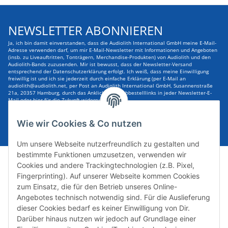
NEWSLETTER ABONNIEREN
Ja, ich bin damit einverstanden, dass die Audiolith International GmbH meine E-Mail-
Adresse verwenden darf, um mir E-Mail-Newsletter mit Informationen und Angeboten
(insb. zu Liveauftritten, Tonträgern, Merchandise-Produkten) von Audiolith und den
Audiolith-Bands zuzusenden. Mir ist bewusst, dass der Newsletter-Versand
entsprechend der Datenschutzerklärung erfolgt. Ich weiß, dass meine Einwilligung
freiwillig ist und ich sie jederzeit durch einfache Erklärung (per E-Mail an
audiolith@audiolith.net, per Post an Audiolith International GmbH, Susannenstraße
21a, 20357 Hamburg, durch das Anklicken des Abbestelllinks in jeder Newsletter-E-
Mail oder hier für die Zukunft widerrufen kann.
E-Mail-Adresse
ABONNIEREN
Wie wir Cookies & Co nutzen
Um unsere Webseite nutzerfreundlich zu gestalten und
bestimmte Funktionen umzusetzen, verwenden wir
Cookies und andere Trackingtechnologien (z.B. Pixel,
Fingerprinting). Auf unserer Webseite kommen Cookies
zum Einsatz, die für den Betrieb unseres Online-
Angebotes technisch notwendig sind. Für die Auslieferung
dieser Cookies bedarf es keiner Einwilligung von Dir.
Darüber hinaus nutzen wir jedoch auf Grundlage einer
Susannenstraße 21a, DE-20357 Hamburg