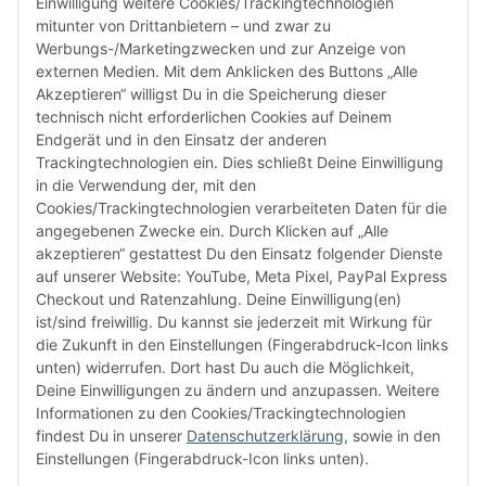
Einwilligung weitere Cookies/Trackingtechnologien
Tel: +49 (0)40 432 76 990
mitunter von Drittanbietern – und zwar zu
Werbungs-/Marketingzwecken und zur Anzeige von
Email:
shop@audiolith.net
externen Medien. Mit dem Anklicken des Buttons „Alle
Akzeptieren“ willigst Du in die Speicherung dieser
Servicezeiten (Mo.-Fr.) 11:00 - 15:00 Uhr
technisch nicht erforderlichen Cookies auf Deinem
Endgerät und in den Einsatz der anderen
Bitte habe Verständnis dafür, dass Du uns ausschließlich zu
Trackingtechnologien ein. Dies schließt Deine Einwilligung
den oben genannten Geschäftszeiten telefonisch
in die Verwendung der, mit den
kontaktieren kannst.
Cookies/Trackingtechnologien verarbeiteten Daten für die
angegebenen Zwecke ein. Durch Klicken auf „Alle
akzeptieren“ gestattest Du den Einsatz folgender Dienste
facebook
youtube
instagram
tiktok
auf unserer Website: YouTube, Meta Pixel, PayPal Express
Checkout und Ratenzahlung. Deine Einwilligung(en)
ist/sind freiwillig. Du kannst sie jederzeit mit Wirkung für
die Zukunft in den Einstellungen (Fingerabdruck-Icon links
Informationen
unten) widerrufen. Dort hast Du auch die Möglichkeit,
Deine Einwilligungen zu ändern und anzupassen. Weitere
Informationen zu den Cookies/Trackingtechnologien
Kundenservice
findest Du in unserer
Datenschutzerklärung
, sowie in den
Einstellungen (Fingerabdruck-Icon links unten).
Mehr von Audiolith