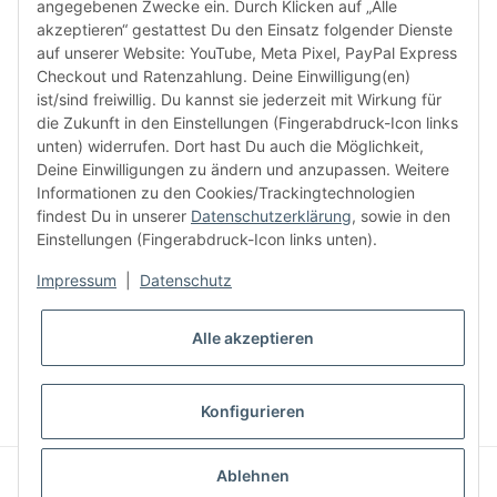
angegebenen Zwecke ein. Durch Klicken auf „Alle
akzeptieren“ gestattest Du den Einsatz folgender Dienste
facebook
youtube
instagram
tiktok
auf unserer Website: YouTube, Meta Pixel, PayPal Express
Checkout und Ratenzahlung. Deine Einwilligung(en)
ist/sind freiwillig. Du kannst sie jederzeit mit Wirkung für
die Zukunft in den Einstellungen (Fingerabdruck-Icon links
Informationen
unten) widerrufen. Dort hast Du auch die Möglichkeit,
Deine Einwilligungen zu ändern und anzupassen. Weitere
Informationen zu den Cookies/Trackingtechnologien
Kundenservice
findest Du in unserer
Datenschutzerklärung
, sowie in den
Einstellungen (Fingerabdruck-Icon links unten).
Mehr von Audiolith
Impressum
|
Datenschutz
Alle akzeptieren
* Alle Preise inkl. gesetzlicher MwSt., zzgl.
Versand
VERTRAG WIDERRUFEN
Konfigurieren
© Audiolith International GmbH
Ablehnen