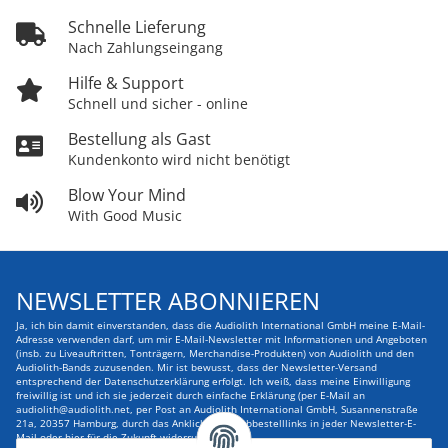
Schnelle Lieferung
Nach Zahlungseingang
Hilfe & Support
Schnell und sicher - online
Bestellung als Gast
Kundenkonto wird nicht benötigt
Blow Your Mind
With Good Music
NEWSLETTER ABONNIEREN
Ja, ich bin damit einverstanden, dass die Audiolith International GmbH meine E-Mail-
Adresse verwenden darf, um mir E-Mail-Newsletter mit Informationen und Angeboten
(insb. zu Liveauftritten, Tonträgern, Merchandise-Produkten) von Audiolith und den
Audiolith-Bands zuzusenden. Mir ist bewusst, dass der Newsletter-Versand
entsprechend der Datenschutzerklärung erfolgt. Ich weiß, dass meine Einwilligung
freiwillig ist und ich sie jederzeit durch einfache Erklärung (per E-Mail an
audiolith@audiolith.net, per Post an Audiolith International GmbH, Susannenstraße
21a, 20357 Hamburg, durch das Anklicken des Abbestelllinks in jeder Newsletter-E-
Mail oder hier für die Zukunft widerrufen kann.