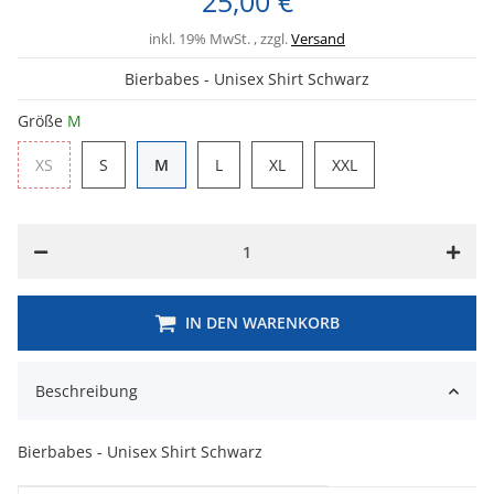
25,00 €
inkl. 19% MwSt. , zzgl.
Versand
Bierbabes - Unisex Shirt Schwarz
Größe
M
XS
S
M
L
XL
XXL
XS
S
M
L
XL
XXL
IN DEN WARENKORB
Beschreibung
Bierbabes - Unisex Shirt Schwarz