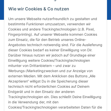
E-Mail-Adresse
ABONNIEREN
Wie wir Cookies & Co nutzen
Um unsere Webseite nutzerfreundlich zu gestalten und
bestimmte Funktionen umzusetzen, verwenden wir
Cookies und andere Trackingtechnologien (z.B. Pixel,
Fingerprinting). Auf unserer Webseite kommen Cookies
zum Einsatz, die für den Betrieb unseres Online-
Angebotes technisch notwendig sind. Für die Auslieferung
dieser Cookies bedarf es keiner Einwilligung von Dir.
Darüber hinaus nutzen wir jedoch auf Grundlage einer
Susannenstraße 21a, DE-20357 Hamburg
Einwilligung weitere Cookies/Trackingtechnologien
Tel: +49 (0)40 432 76 990
mitunter von Drittanbietern – und zwar zu
Werbungs-/Marketingzwecken und zur Anzeige von
Email:
shop@audiolith.net
externen Medien. Mit dem Anklicken des Buttons „Alle
Akzeptieren“ willigst Du in die Speicherung dieser
Servicezeiten (Mo.-Fr.) 11:00 - 15:00 Uhr
technisch nicht erforderlichen Cookies auf Deinem
Endgerät und in den Einsatz der anderen
Bitte habe Verständnis dafür, dass Du uns ausschließlich zu
Trackingtechnologien ein. Dies schließt Deine Einwilligung
den oben genannten Geschäftszeiten telefonisch
in die Verwendung der, mit den
kontaktieren kannst.
Cookies/Trackingtechnologien verarbeiteten Daten für die