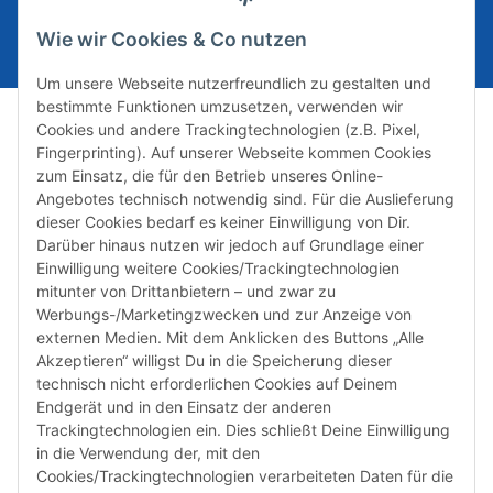
E-Mail-Adresse
ABONNIEREN
Wie wir Cookies & Co nutzen
Um unsere Webseite nutzerfreundlich zu gestalten und
bestimmte Funktionen umzusetzen, verwenden wir
Cookies und andere Trackingtechnologien (z.B. Pixel,
Fingerprinting). Auf unserer Webseite kommen Cookies
zum Einsatz, die für den Betrieb unseres Online-
Angebotes technisch notwendig sind. Für die Auslieferung
dieser Cookies bedarf es keiner Einwilligung von Dir.
Darüber hinaus nutzen wir jedoch auf Grundlage einer
Susannenstraße 21a, DE-20357 Hamburg
Einwilligung weitere Cookies/Trackingtechnologien
Tel: +49 (0)40 432 76 990
mitunter von Drittanbietern – und zwar zu
Werbungs-/Marketingzwecken und zur Anzeige von
Email:
shop@audiolith.net
externen Medien. Mit dem Anklicken des Buttons „Alle
Akzeptieren“ willigst Du in die Speicherung dieser
Servicezeiten (Mo.-Fr.) 11:00 - 15:00 Uhr
technisch nicht erforderlichen Cookies auf Deinem
Endgerät und in den Einsatz der anderen
Bitte habe Verständnis dafür, dass Du uns ausschließlich zu
Trackingtechnologien ein. Dies schließt Deine Einwilligung
den oben genannten Geschäftszeiten telefonisch
in die Verwendung der, mit den
kontaktieren kannst.
Cookies/Trackingtechnologien verarbeiteten Daten für die