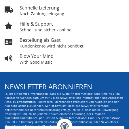
Schnelle Lieferung
Nach Zahlungseingang
Hilfe & Support
Schnell und sicher - online
Bestellung als Gast
Kundenkonto wird nicht benötigt
Blow Your Mind
With Good Music
NEWSLETTER ABONNIEREN
Ja, ich bin damit einverstanden, dass die Audiolith International GmbH meine E-Mail-
Adresse verwenden darf, um mir E-Mail-Newsletter mit Informationen und Angeboten
(insb. zu Liveauftritten, Tonträgern, Merchandise-Produkten) von Audiolith und den
Audiolith-Bands zuzusenden. Mir ist bewusst, dass der Newsletter-Versand
entsprechend der Datenschutzerklärung erfolgt. Ich weiß, dass meine Einwilligung
freiwillig ist und ich sie jederzeit durch einfache Erklärung (per E-Mail an
audiolith@audiolith.net, per Post an Audiolith International GmbH, Susannenstraße
21a, 20357 Hamburg, durch das Anklicken des Abbestelllinks in jeder Newsletter-E-
Mail oder hier für die Zukunft widerrufen kann.