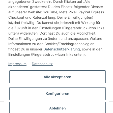
angegebenen Zwecke ein. Durch Klicken auf „Alle
akzeptieren“ gestattest Du den Einsatz folgender Dienste
facebook
youtube
instagram
tiktok
auf unserer Website: YouTube, Meta Pixel, PayPal Express
Checkout und Ratenzahlung. Deine Einwilligung(en)
ist/sind freiwillig. Du kannst sie jederzeit mit Wirkung für
die Zukunft in den Einstellungen (Fingerabdruck-Icon links
Informationen
unten) widerrufen. Dort hast Du auch die Möglichkeit,
Deine Einwilligungen zu ändern und anzupassen. Weitere
Informationen zu den Cookies/Trackingtechnologien
Kundenservice
findest Du in unserer
Datenschutzerklärung
, sowie in den
Einstellungen (Fingerabdruck-Icon links unten).
Mehr von Audiolith
Impressum
|
Datenschutz
Alle akzeptieren
* Alle Preise inkl. gesetzlicher MwSt., zzgl.
Versand
VERTRAG WIDERRUFEN
Konfigurieren
© Audiolith International GmbH
Ablehnen