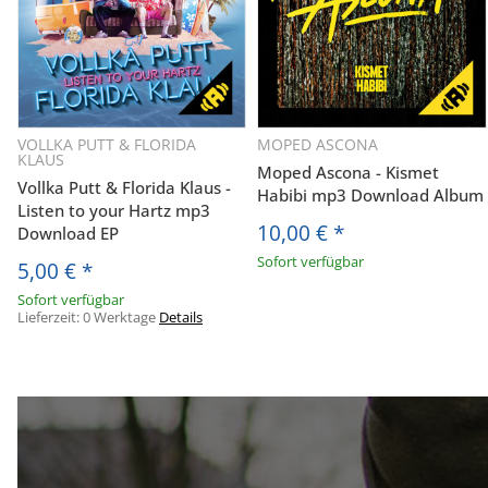
VOLLKA PUTT & FLORIDA
MOPED ASCONA
KLAUS
Moped Ascona - Kismet
Vollka Putt & Florida Klaus -
Habibi mp3 Download Album
Listen to your Hartz mp3
10,00 €
*
Download EP
Sofort verfügbar
5,00 €
*
Sofort verfügbar
Lieferzeit:
0 Werktage
Details