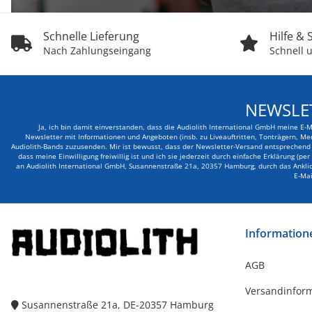
Schnelle Lieferung
Hilfe &
Nach Zahlungseingang
Schnell u
NEWSLE
Ja, ich bin damit einverstanden, dass die Audiolith International GmbH meine E-
Newsletter mit Informationen und Angeboten (insb. zu Liveauftritten, Tonträgern, Me
Audiolith-Bands zuzusenden. Mir ist bewusst, dass der Newsletter-Versand entsprechend d
dass meine Einwilligung freiwillig ist und ich sie jederzeit durch einfache Erklärung (pe
an Audiolith International GmbH, Susannenstraße 21a, 20357 Hamburg, durch das Anklick
E-Mai
Information
AGB
Versandinfor
Susannenstraße 21a, DE-20357 Hamburg