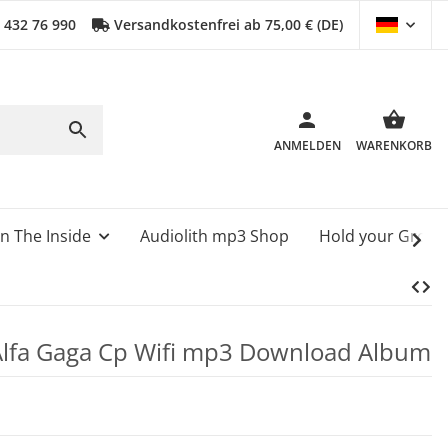
0 432 76 990
Versandkostenfrei ab 75,00 € (DE)
ANMELDEN
WARENKORB
n The Inside
Audiolith mp3 Shop
Hold your Grou
 Alfa Gaga Cp Wifi mp3 Download Album