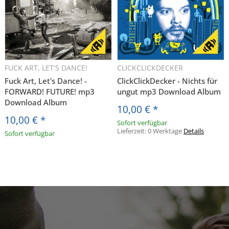
FUCK ART, LET'S DANCE!
CLICKCLICKDECKER
Fuck Art, Let's Dance! -
ClickClickDecker - Nichts für
FORWARD! FUTURE! mp3
ungut mp3 Download Album
Download Album
10,00 €
*
10,00 €
*
Sofort verfügbar
Lieferzeit:
0 Werktage
Details
Sofort verfügbar