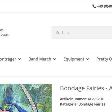
+49 (0)4
ns!
loads
onträger
Band Merch
Equipment
Pretty O
Bondage Fairies -
Artikelnummer:
AL271-10
Kategorie:
Bondage Fairies