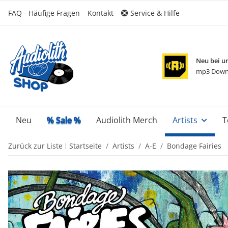
FAQ - Häufige Fragen
Kontakt
Service & Hilfe
Neu bei u
mp3 Down
Neu
% Sale %
Audiolith Merch
Artists
T
Zurück zur Liste
Startseite
Artists
A-E
Bondage Fairies