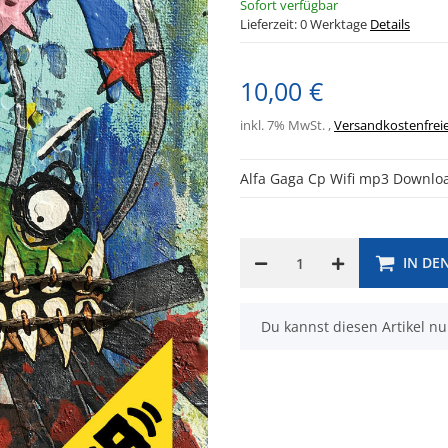
Sofort verfügbar
Lieferzeit:
0 Werktage
Details
10,00 €
inkl. 7% MwSt. ,
Versandkostenfreie
Alfa Gaga Cp Wifi mp3 Downl
IN DE
x
Du kannst diesen Artikel nu