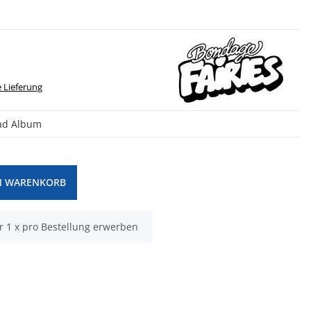
 Lieferung
oad Album
N WARENKORB
r 1 x pro Bestellung erwerben