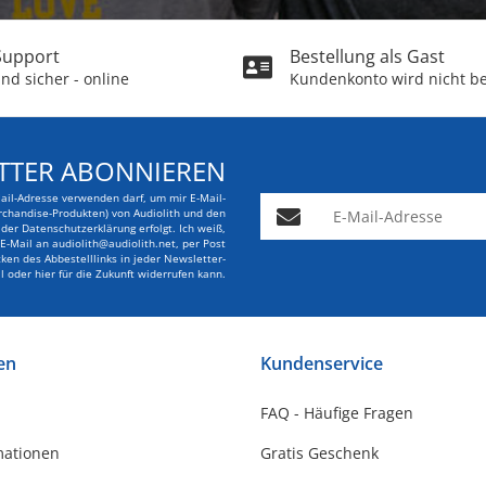
 Support
Bestellung als Gast
nd sicher - online
Kundenkonto wird nicht be
TTER ABONNIEREN
Mail-Adresse verwenden darf, um mir E-Mail-
E-Mail-Adresse
rchandise-Produkten) von Audiolith und den
er Datenschutzerklärung erfolgt. Ich weiß,
r E-Mail an audiolith@audiolith.net, per Post
en des Abbestelllinks in jeder Newsletter-
l oder hier für die Zukunft widerrufen kann.
en
Kundenservice
FAQ - Häufige Fragen
mationen
Gratis Geschenk