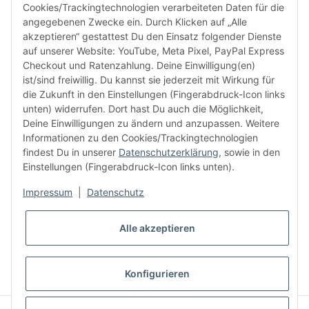
Cookies/Trackingtechnologien verarbeiteten Daten für die
angegebenen Zwecke ein. Durch Klicken auf „Alle
akzeptieren“ gestattest Du den Einsatz folgender Dienste
facebook
youtube
instagram
tiktok
auf unserer Website: YouTube, Meta Pixel, PayPal Express
Checkout und Ratenzahlung. Deine Einwilligung(en)
ist/sind freiwillig. Du kannst sie jederzeit mit Wirkung für
die Zukunft in den Einstellungen (Fingerabdruck-Icon links
Informationen
unten) widerrufen. Dort hast Du auch die Möglichkeit,
Deine Einwilligungen zu ändern und anzupassen. Weitere
Informationen zu den Cookies/Trackingtechnologien
Kundenservice
findest Du in unserer
Datenschutzerklärung
, sowie in den
Einstellungen (Fingerabdruck-Icon links unten).
Mehr von Audiolith
Impressum
|
Datenschutz
Alle akzeptieren
* Alle Preise inkl. gesetzlicher MwSt., zzgl.
Versand
VERTRAG WIDERRUFEN
Konfigurieren