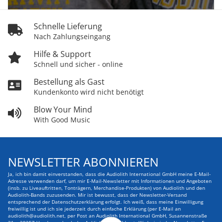
Schnelle Lieferung
Nach Zahlungseingang
Hilfe & Support
Schnell und sicher - online
Bestellung als Gast
Kundenkonto wird nicht benötigt
Blow Your Mind
With Good Music
NEWSLETTER ABONNIEREN
Ja, ich bin damit einverstanden, dass die Audiolith International GmbH meine E-Mail-
Adresse verwenden darf, um mir E-Mail-Newsletter mit Informationen und Angeboten
(insb. zu Liveauftritten, Tonträgern, Merchandise-Produkten) von Audiolith und den
Audiolith-Bands zuzusenden. Mir ist bewusst, dass der Newsletter-Versand
entsprechend der Datenschutzerklärung erfolgt. Ich weiß, dass meine Einwilligung
freiwillig ist und ich sie jederzeit durch einfache Erklärung (per E-Mail an
audiolith@audiolith.net, per Post an Audiolith International GmbH, Susannenstraße