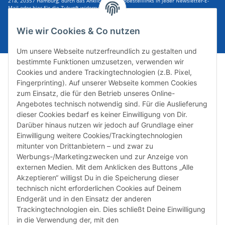
21a, 20357 Hamburg, durch das Anklicken des Abbestelllinks in jeder Newsletter-E-
Mail oder hier für die Zukunft widerrufen kann.
E-Mail-Adresse
ABONNIEREN
Wie wir Cookies & Co nutzen
Um unsere Webseite nutzerfreundlich zu gestalten und
bestimmte Funktionen umzusetzen, verwenden wir
Cookies und andere Trackingtechnologien (z.B. Pixel,
Fingerprinting). Auf unserer Webseite kommen Cookies
zum Einsatz, die für den Betrieb unseres Online-
Angebotes technisch notwendig sind. Für die Auslieferung
dieser Cookies bedarf es keiner Einwilligung von Dir.
Darüber hinaus nutzen wir jedoch auf Grundlage einer
Susannenstraße 21a, DE-20357 Hamburg
Einwilligung weitere Cookies/Trackingtechnologien
Tel: +49 (0)40 432 76 990
mitunter von Drittanbietern – und zwar zu
Werbungs-/Marketingzwecken und zur Anzeige von
Email:
shop@audiolith.net
externen Medien. Mit dem Anklicken des Buttons „Alle
Akzeptieren“ willigst Du in die Speicherung dieser
Servicezeiten (Mo.-Fr.) 11:00 - 15:00 Uhr
technisch nicht erforderlichen Cookies auf Deinem
Endgerät und in den Einsatz der anderen
Bitte habe Verständnis dafür, dass Du uns ausschließlich zu
Trackingtechnologien ein. Dies schließt Deine Einwilligung
den oben genannten Geschäftszeiten telefonisch
in die Verwendung der, mit den
kontaktieren kannst.