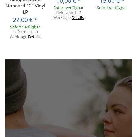
10,00 €
*
15,00 €
*
Standard 12" Vinyl
Sofort verfügbar
Sofort verfügbar
LP
Lieferzeit:
1 - 3
Werktage
Details
22,00 €
*
Sofort verfügbar
Lieferzeit:
1 - 3
Werktage
Details