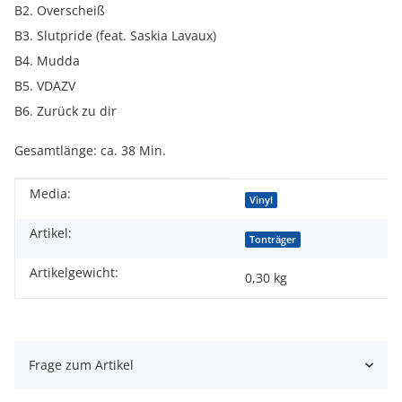
B2. Overscheiß
B3. Slutpride (feat. Saskia Lavaux)
B4. Mudda
B5. VDAZV
B6. Zurück zu dir
Gesamtlänge: ca. 38 Min.
Media:
Produkteigenschaft
Wert
Vinyl
Artikel:
Tonträger
Artikelgewicht:
0,30
kg
Frage zum Artikel