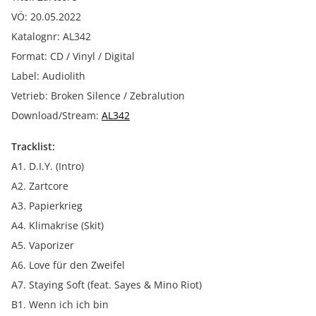
VÖ: 20.05.2022
Katalognr: AL342
Format: CD / Vinyl / Digital
Label: Audiolith
Vetrieb: Broken Silence / Zebralution
Download/Stream:
AL342
Tracklist:
A1. D.I.Y. (Intro)
A2. Zartcore
A3. Papierkrieg
A4. Klimakrise (Skit)
A5. Vaporizer
A6. Love für den Zweifel
A7. Staying Soft (feat. Sayes & Mino Riot)
B1. Wenn ich ich bin