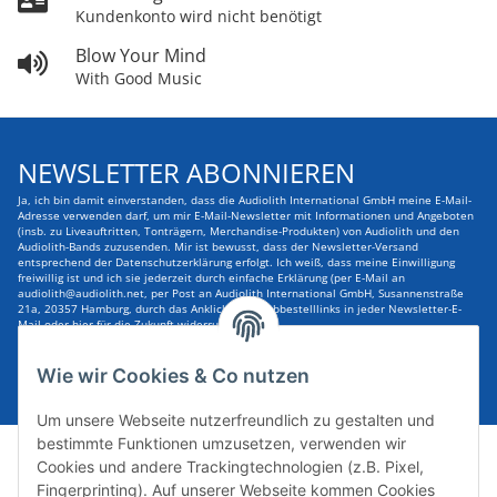
Kundenkonto wird nicht benötigt
Blow Your Mind
With Good Music
NEWSLETTER ABONNIEREN
Ja, ich bin damit einverstanden, dass die Audiolith International GmbH meine E-Mail-
Adresse verwenden darf, um mir E-Mail-Newsletter mit Informationen und Angeboten
(insb. zu Liveauftritten, Tonträgern, Merchandise-Produkten) von Audiolith und den
Audiolith-Bands zuzusenden. Mir ist bewusst, dass der Newsletter-Versand
entsprechend der Datenschutzerklärung erfolgt. Ich weiß, dass meine Einwilligung
freiwillig ist und ich sie jederzeit durch einfache Erklärung (per E-Mail an
audiolith@audiolith.net, per Post an Audiolith International GmbH, Susannenstraße
21a, 20357 Hamburg, durch das Anklicken des Abbestelllinks in jeder Newsletter-E-
Mail oder hier für die Zukunft widerrufen kann.
E-Mail-Adresse
ABONNIEREN
Wie wir Cookies & Co nutzen
Um unsere Webseite nutzerfreundlich zu gestalten und
bestimmte Funktionen umzusetzen, verwenden wir
Cookies und andere Trackingtechnologien (z.B. Pixel,
Fingerprinting). Auf unserer Webseite kommen Cookies