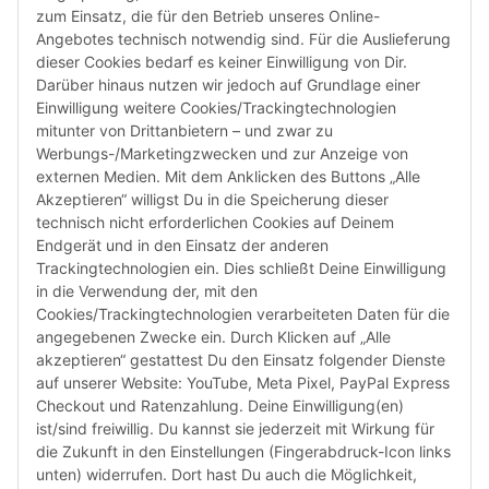
zum Einsatz, die für den Betrieb unseres Online-
Angebotes technisch notwendig sind. Für die Auslieferung
dieser Cookies bedarf es keiner Einwilligung von Dir.
Darüber hinaus nutzen wir jedoch auf Grundlage einer
Susannenstraße 21a, DE-20357 Hamburg
Einwilligung weitere Cookies/Trackingtechnologien
Tel: +49 (0)40 432 76 990
mitunter von Drittanbietern – und zwar zu
Werbungs-/Marketingzwecken und zur Anzeige von
Email:
shop@audiolith.net
externen Medien. Mit dem Anklicken des Buttons „Alle
Akzeptieren“ willigst Du in die Speicherung dieser
Servicezeiten (Mo.-Fr.) 11:00 - 15:00 Uhr
technisch nicht erforderlichen Cookies auf Deinem
Endgerät und in den Einsatz der anderen
Bitte habe Verständnis dafür, dass Du uns ausschließlich zu
Trackingtechnologien ein. Dies schließt Deine Einwilligung
den oben genannten Geschäftszeiten telefonisch
in die Verwendung der, mit den
kontaktieren kannst.
Cookies/Trackingtechnologien verarbeiteten Daten für die
angegebenen Zwecke ein. Durch Klicken auf „Alle
akzeptieren“ gestattest Du den Einsatz folgender Dienste
facebook
youtube
instagram
tiktok
auf unserer Website: YouTube, Meta Pixel, PayPal Express
Checkout und Ratenzahlung. Deine Einwilligung(en)
ist/sind freiwillig. Du kannst sie jederzeit mit Wirkung für
die Zukunft in den Einstellungen (Fingerabdruck-Icon links
Informationen
unten) widerrufen. Dort hast Du auch die Möglichkeit,