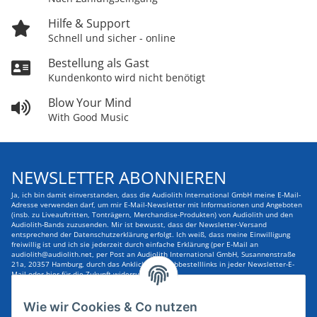
Hilfe & Support
Schnell und sicher - online
Bestellung als Gast
Kundenkonto wird nicht benötigt
Blow Your Mind
With Good Music
NEWSLETTER ABONNIEREN
Ja, ich bin damit einverstanden, dass die Audiolith International GmbH meine E-Mail-
Adresse verwenden darf, um mir E-Mail-Newsletter mit Informationen und Angeboten
(insb. zu Liveauftritten, Tonträgern, Merchandise-Produkten) von Audiolith und den
Audiolith-Bands zuzusenden. Mir ist bewusst, dass der Newsletter-Versand
entsprechend der Datenschutzerklärung erfolgt. Ich weiß, dass meine Einwilligung
freiwillig ist und ich sie jederzeit durch einfache Erklärung (per E-Mail an
audiolith@audiolith.net, per Post an Audiolith International GmbH, Susannenstraße
21a, 20357 Hamburg, durch das Anklicken des Abbestelllinks in jeder Newsletter-E-
Mail oder hier für die Zukunft widerrufen kann.
E-Mail-Adresse
ABONNIEREN
Wie wir Cookies & Co nutzen