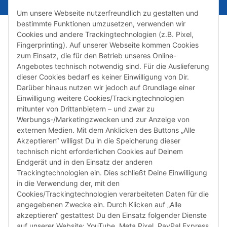
Um unsere Webseite nutzerfreundlich zu gestalten und
bestimmte Funktionen umzusetzen, verwenden wir
Cookies und andere Trackingtechnologien (z.B. Pixel,
Fingerprinting). Auf unserer Webseite kommen Cookies
zum Einsatz, die für den Betrieb unseres Online-
Angebotes technisch notwendig sind. Für die Auslieferung
dieser Cookies bedarf es keiner Einwilligung von Dir.
Darüber hinaus nutzen wir jedoch auf Grundlage einer
Susannenstraße 21a, DE-20357 Hamburg
Einwilligung weitere Cookies/Trackingtechnologien
Tel: +49 (0)40 432 76 990
mitunter von Drittanbietern – und zwar zu
Werbungs-/Marketingzwecken und zur Anzeige von
Email:
shop@audiolith.net
externen Medien. Mit dem Anklicken des Buttons „Alle
Akzeptieren“ willigst Du in die Speicherung dieser
Servicezeiten (Mo.-Fr.) 11:00 - 15:00 Uhr
technisch nicht erforderlichen Cookies auf Deinem
Endgerät und in den Einsatz der anderen
Bitte habe Verständnis dafür, dass Du uns ausschließlich zu
Trackingtechnologien ein. Dies schließt Deine Einwilligung
den oben genannten Geschäftszeiten telefonisch
in die Verwendung der, mit den
kontaktieren kannst.
Cookies/Trackingtechnologien verarbeiteten Daten für die
angegebenen Zwecke ein. Durch Klicken auf „Alle
akzeptieren“ gestattest Du den Einsatz folgender Dienste
facebook
youtube
instagram
tiktok
auf unserer Website: YouTube, Meta Pixel, PayPal Express