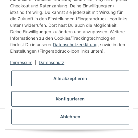
Checkout und Ratenzahlung. Deine Einwilligung(en)
ist/sind freiwillig. Du kannst sie jederzeit mit Wirkung für
die Zukunft in den Einstellungen (Fingerabdruck-Icon links
Informationen
unten) widerrufen. Dort hast Du auch die Möglichkeit,
Deine Einwilligungen zu ändern und anzupassen. Weitere
Informationen zu den Cookies/Trackingtechnologien
Kundenservice
findest Du in unserer
Datenschutzerklärung
, sowie in den
Einstellungen (Fingerabdruck-Icon links unten).
Mehr von Audiolith
Impressum
|
Datenschutz
Alle akzeptieren
* Alle Preise inkl. gesetzlicher MwSt., zzgl.
Versand
VERTRAG WIDERRUFEN
Konfigurieren
© Audiolith International GmbH
Ablehnen