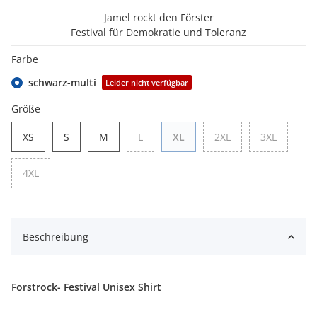
Jamel rockt den Förster
Festival für Demokratie und Toleranz
Farbe
schwarz-multi
Leider nicht verfügbar
Größe
XS
S
M
L
XL
2XL
3XL
XS
S
M
L
XL
2XL
3XL
4XL
4XL
Beschreibung
Forstrock- Festival Unisex Shirt