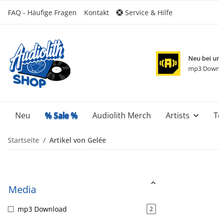
FAQ - Häufige Fragen
Kontakt
Service & Hilfe
Neu bei u
mp3 Down
Neu
% Sale %
Audiolith Merch
Artists
T
Startseite
Artikel von Gelée
Media
mp3 Download
2