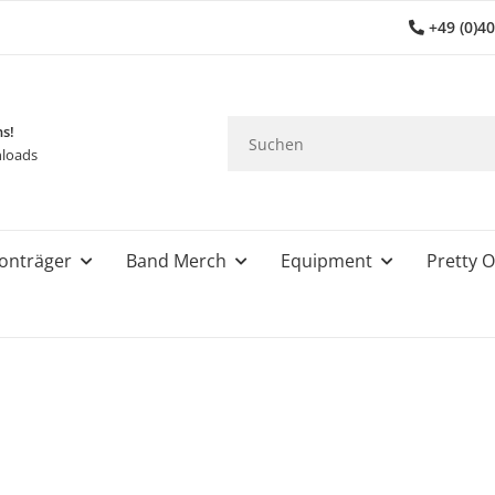
+49 (0)4
ns!
loads
onträger
Band Merch
Equipment
Pretty O