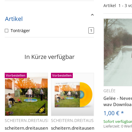
Artikel
1
-
3
v
Artikel
Tonträger
1
In Kürze verfügbar
Vorbestellen
Vorbestellen
GELÉE
Sc
Gelée - Neve
wav Download
1,00 €
*
SCHEITERN.DREITAUSEND
SCHEITERN.DREITAUSEND
Sofort verfügba
Schnellkauf
Schnellkauf
Lieferzeit:
0 Wer
scheitern.dreitausend
scheitern.dreitausend