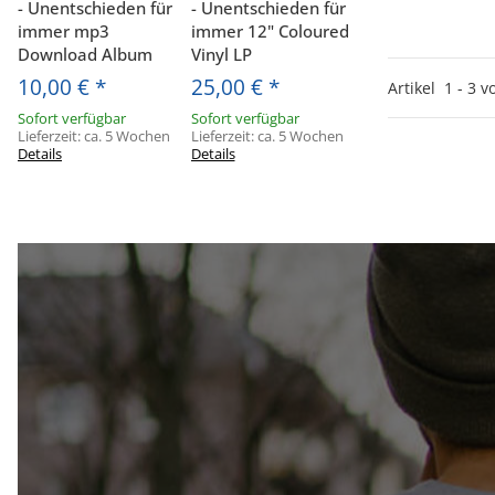
- Unentschieden für
- Unentschieden für
immer mp3
immer 12" Coloured
Download Album
Vinyl LP
10,00 €
*
25,00 €
*
Artikel
1
-
3
v
Sofort verfügbar
Sofort verfügbar
Lieferzeit:
ca. 5 Wochen
Lieferzeit:
ca. 5 Wochen
Details
Details