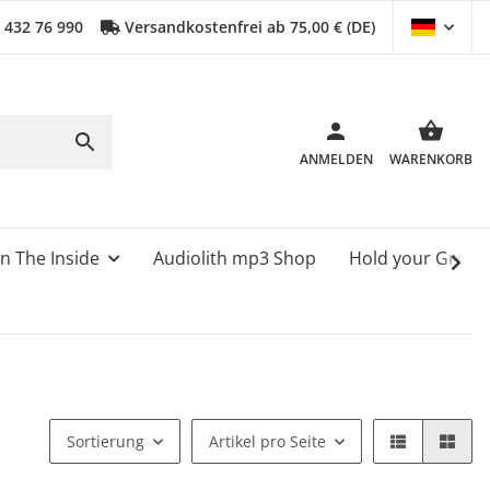
0 432 76 990
Versandkostenfrei ab 75,00 € (DE)
ANMELDEN
WARENKORB
n The Inside
Audiolith mp3 Shop
Hold your Grou
Sortierung
Artikel pro Seite