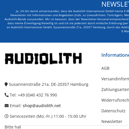
NEWSLE
Ja, ich bin damit einverstanden, dass die Audiolith International GmbH meine E-
Newsletter mit Informationen und Angeboten (insb. zu Liveauftritten, Tonträgern, Me
Audiolith-Bands zuzusenden. Mir ist bewusst, dass der Newsletter-Versand entsprechend d
dass meine Einwilligung freiwillig ist und ich sie jederzeit durch einfache Erklärung (pe
an Audiolith International GmbH, Susannenstraße 21a, 20357 Hamburg, durch das Anklick
E-Mai
Information
AGB
Versandinfor
Susannenstraße 21a, DE-20357 Hamburg
Zahlungsarte
Tel: +49 (0)40 432 76 990
Widerrufsrech
Email:
shop@audiolith.net
Datenschutz
Servicezeiten (Mo.-Fr.) 11:00 - 15:00 Uhr
Newsletter
Bitte habe Verständnis dafür, dass Du uns