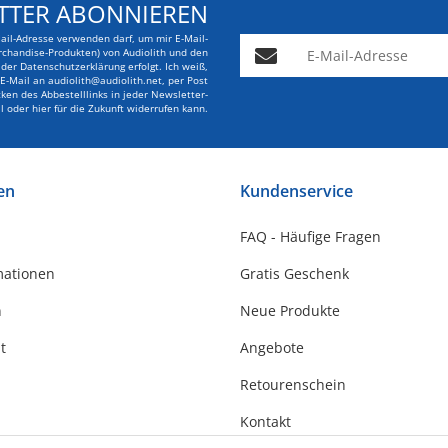
TTER ABONNIEREN
Mail-Adresse verwenden darf, um mir E-Mail-
E-Mail-Adresse
rchandise-Produkten) von Audiolith und den
er Datenschutzerklärung erfolgt. Ich weiß,
r E-Mail an audiolith@audiolith.net, per Post
en des Abbestelllinks in jeder Newsletter-
l oder hier für die Zukunft widerrufen kann.
en
Kundenservice
FAQ - Häufige Fragen
mationen
Gratis Geschenk
n
Neue Produkte
t
Angebote
Retourenschein
Kontakt