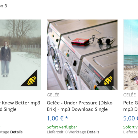
on
3
GELÉE
GELÉE
hnellkauf
Schnellkauf
r Knew Better mp3
Gelée - Under Pressure [Disko
Pete G
 Single
Erik] - mp3 Download Single
mp3 D
1,00 €
*
5,00
r
Sofort verfügbar
Sofort 
ktage
Details
Lieferzeit:
0 Werktage
Details
Lieferze