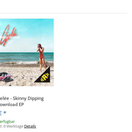
Schnellkauf
elée - Skinny Dipping
ownload EP
 €
*
verfügbar
it:
0 Werktage
Details