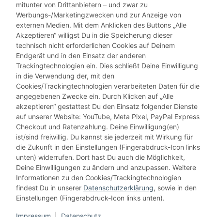
Tel: +49 (0)40 432 76 990
mitunter von Drittanbietern – und zwar zu
Werbungs-/Marketingzwecken und zur Anzeige von
Email:
shop@audiolith.net
externen Medien. Mit dem Anklicken des Buttons „Alle
Akzeptieren“ willigst Du in die Speicherung dieser
Servicezeiten (Mo.-Fr.) 11:00 - 15:00 Uhr
technisch nicht erforderlichen Cookies auf Deinem
Endgerät und in den Einsatz der anderen
Bitte habe Verständnis dafür, dass Du uns ausschließlich zu
Trackingtechnologien ein. Dies schließt Deine Einwilligung
den oben genannten Geschäftszeiten telefonisch
in die Verwendung der, mit den
kontaktieren kannst.
Cookies/Trackingtechnologien verarbeiteten Daten für die
angegebenen Zwecke ein. Durch Klicken auf „Alle
akzeptieren“ gestattest Du den Einsatz folgender Dienste
facebook
youtube
instagram
tiktok
auf unserer Website: YouTube, Meta Pixel, PayPal Express
Checkout und Ratenzahlung. Deine Einwilligung(en)
ist/sind freiwillig. Du kannst sie jederzeit mit Wirkung für
die Zukunft in den Einstellungen (Fingerabdruck-Icon links
Informationen
unten) widerrufen. Dort hast Du auch die Möglichkeit,
Deine Einwilligungen zu ändern und anzupassen. Weitere
Informationen zu den Cookies/Trackingtechnologien
Kundenservice
findest Du in unserer
Datenschutzerklärung
, sowie in den
Einstellungen (Fingerabdruck-Icon links unten).
Mehr von Audiolith
Impressum
|
Datenschutz