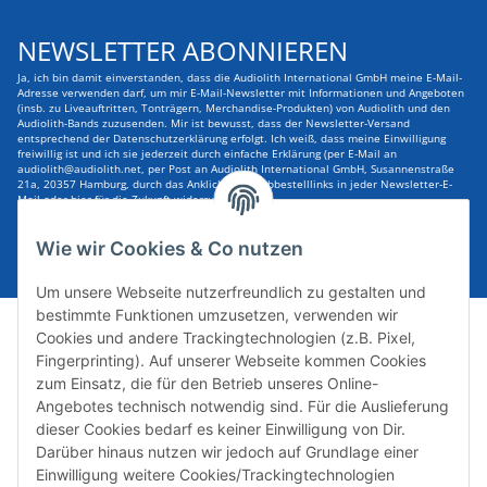
NEWSLETTER ABONNIEREN
Ja, ich bin damit einverstanden, dass die Audiolith International GmbH meine E-Mail-
Adresse verwenden darf, um mir E-Mail-Newsletter mit Informationen und Angeboten
(insb. zu Liveauftritten, Tonträgern, Merchandise-Produkten) von Audiolith und den
Audiolith-Bands zuzusenden. Mir ist bewusst, dass der Newsletter-Versand
entsprechend der Datenschutzerklärung erfolgt. Ich weiß, dass meine Einwilligung
freiwillig ist und ich sie jederzeit durch einfache Erklärung (per E-Mail an
audiolith@audiolith.net, per Post an Audiolith International GmbH, Susannenstraße
21a, 20357 Hamburg, durch das Anklicken des Abbestelllinks in jeder Newsletter-E-
Mail oder hier für die Zukunft widerrufen kann.
E-Mail-Adresse
ABONNIEREN
Wie wir Cookies & Co nutzen
Um unsere Webseite nutzerfreundlich zu gestalten und
bestimmte Funktionen umzusetzen, verwenden wir
Cookies und andere Trackingtechnologien (z.B. Pixel,
Fingerprinting). Auf unserer Webseite kommen Cookies
zum Einsatz, die für den Betrieb unseres Online-
Angebotes technisch notwendig sind. Für die Auslieferung
dieser Cookies bedarf es keiner Einwilligung von Dir.
Darüber hinaus nutzen wir jedoch auf Grundlage einer
Susannenstraße 21a, DE-20357 Hamburg
Einwilligung weitere Cookies/Trackingtechnologien