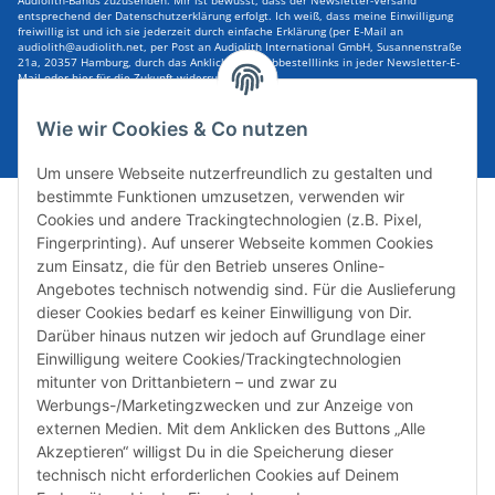
Audiolith-Bands zuzusenden. Mir ist bewusst, dass der Newsletter-Versand
entsprechend der Datenschutzerklärung erfolgt. Ich weiß, dass meine Einwilligung
freiwillig ist und ich sie jederzeit durch einfache Erklärung (per E-Mail an
audiolith@audiolith.net, per Post an Audiolith International GmbH, Susannenstraße
21a, 20357 Hamburg, durch das Anklicken des Abbestelllinks in jeder Newsletter-E-
Mail oder hier für die Zukunft widerrufen kann.
E-Mail-Adresse
ABONNIEREN
Wie wir Cookies & Co nutzen
Um unsere Webseite nutzerfreundlich zu gestalten und
bestimmte Funktionen umzusetzen, verwenden wir
Cookies und andere Trackingtechnologien (z.B. Pixel,
Fingerprinting). Auf unserer Webseite kommen Cookies
zum Einsatz, die für den Betrieb unseres Online-
Angebotes technisch notwendig sind. Für die Auslieferung
dieser Cookies bedarf es keiner Einwilligung von Dir.
Darüber hinaus nutzen wir jedoch auf Grundlage einer
Susannenstraße 21a, DE-20357 Hamburg
Einwilligung weitere Cookies/Trackingtechnologien
Tel: +49 (0)40 432 76 990
mitunter von Drittanbietern – und zwar zu
Werbungs-/Marketingzwecken und zur Anzeige von
Email:
shop@audiolith.net
externen Medien. Mit dem Anklicken des Buttons „Alle
Akzeptieren“ willigst Du in die Speicherung dieser
Servicezeiten (Mo.-Fr.) 11:00 - 15:00 Uhr
technisch nicht erforderlichen Cookies auf Deinem