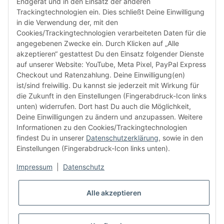
Endgerät und in den Einsatz der anderen
Bitte habe Verständnis dafür, dass Du uns ausschließlich zu
Trackingtechnologien ein. Dies schließt Deine Einwilligung
den oben genannten Geschäftszeiten telefonisch
in die Verwendung der, mit den
kontaktieren kannst.
Cookies/Trackingtechnologien verarbeiteten Daten für die
angegebenen Zwecke ein. Durch Klicken auf „Alle
akzeptieren“ gestattest Du den Einsatz folgender Dienste
facebook
youtube
instagram
tiktok
auf unserer Website: YouTube, Meta Pixel, PayPal Express
Checkout und Ratenzahlung. Deine Einwilligung(en)
ist/sind freiwillig. Du kannst sie jederzeit mit Wirkung für
die Zukunft in den Einstellungen (Fingerabdruck-Icon links
Informationen
unten) widerrufen. Dort hast Du auch die Möglichkeit,
Deine Einwilligungen zu ändern und anzupassen. Weitere
Informationen zu den Cookies/Trackingtechnologien
Kundenservice
findest Du in unserer
Datenschutzerklärung
, sowie in den
Einstellungen (Fingerabdruck-Icon links unten).
Mehr von Audiolith
Impressum
|
Datenschutz
Alle akzeptieren
* Alle Preise inkl. gesetzlicher MwSt., zzgl.
Versand
VERTRAG WIDERRUFEN