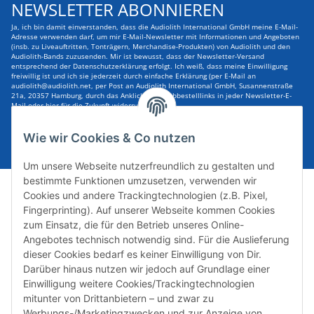
NEWSLETTER ABONNIEREN
Ja, ich bin damit einverstanden, dass die Audiolith International GmbH meine E-Mail-
Adresse verwenden darf, um mir E-Mail-Newsletter mit Informationen und Angeboten
(insb. zu Liveauftritten, Tonträgern, Merchandise-Produkten) von Audiolith und den
Audiolith-Bands zuzusenden. Mir ist bewusst, dass der Newsletter-Versand
entsprechend der Datenschutzerklärung erfolgt. Ich weiß, dass meine Einwilligung
freiwillig ist und ich sie jederzeit durch einfache Erklärung (per E-Mail an
audiolith@audiolith.net, per Post an Audiolith International GmbH, Susannenstraße
21a, 20357 Hamburg, durch das Anklicken des Abbestelllinks in jeder Newsletter-E-
Mail oder hier für die Zukunft widerrufen kann.
E-Mail-Adresse
ABONNIEREN
Wie wir Cookies & Co nutzen
Um unsere Webseite nutzerfreundlich zu gestalten und
bestimmte Funktionen umzusetzen, verwenden wir
Cookies und andere Trackingtechnologien (z.B. Pixel,
Fingerprinting). Auf unserer Webseite kommen Cookies
zum Einsatz, die für den Betrieb unseres Online-
Angebotes technisch notwendig sind. Für die Auslieferung
dieser Cookies bedarf es keiner Einwilligung von Dir.
Darüber hinaus nutzen wir jedoch auf Grundlage einer
Susannenstraße 21a, DE-20357 Hamburg
Einwilligung weitere Cookies/Trackingtechnologien
Tel: +49 (0)40 432 76 990
mitunter von Drittanbietern – und zwar zu
Werbungs-/Marketingzwecken und zur Anzeige von