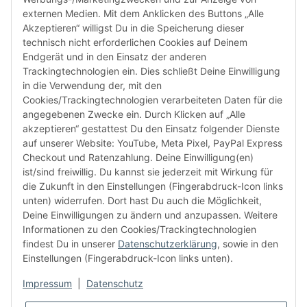
Email:
shop@audiolith.net
externen Medien. Mit dem Anklicken des Buttons „Alle
Akzeptieren“ willigst Du in die Speicherung dieser
Servicezeiten (Mo.-Fr.) 11:00 - 15:00 Uhr
technisch nicht erforderlichen Cookies auf Deinem
Endgerät und in den Einsatz der anderen
Bitte habe Verständnis dafür, dass Du uns ausschließlich zu
Trackingtechnologien ein. Dies schließt Deine Einwilligung
den oben genannten Geschäftszeiten telefonisch
in die Verwendung der, mit den
kontaktieren kannst.
Cookies/Trackingtechnologien verarbeiteten Daten für die
angegebenen Zwecke ein. Durch Klicken auf „Alle
akzeptieren“ gestattest Du den Einsatz folgender Dienste
facebook
youtube
instagram
tiktok
auf unserer Website: YouTube, Meta Pixel, PayPal Express
Checkout und Ratenzahlung. Deine Einwilligung(en)
ist/sind freiwillig. Du kannst sie jederzeit mit Wirkung für
die Zukunft in den Einstellungen (Fingerabdruck-Icon links
Informationen
unten) widerrufen. Dort hast Du auch die Möglichkeit,
Deine Einwilligungen zu ändern und anzupassen. Weitere
Informationen zu den Cookies/Trackingtechnologien
Kundenservice
findest Du in unserer
Datenschutzerklärung
, sowie in den
Einstellungen (Fingerabdruck-Icon links unten).
Mehr von Audiolith
Impressum
|
Datenschutz