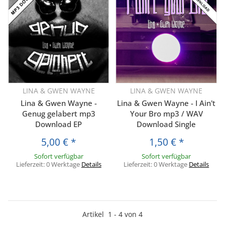
LINA & GWEN WAYNE
LINA & GWEN WAYNE
Lina & Gwen Wayne -
Lina & Gwen Wayne - I Ain't
Genug gelabert mp3
Your Bro mp3 / WAV
Download EP
Download Single
5,00 €
*
1,50 €
*
Sofort verfügbar
Sofort verfügbar
Lieferzeit:
0 Werktage
Details
Lieferzeit:
0 Werktage
Details
Artikel
1
-
4
von
4