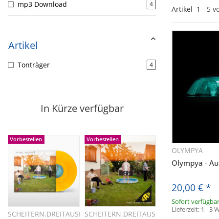
mp3 Download
4
Artikel
1
-
5
v
Artikel
Tonträger
4
In Kürze verfügbar
Vorbestellen
Vorbestellen
OLYMPYA
Sc
Olympya - Aut
20,00 €
*
Sofort verfügba
Lieferzeit:
1 - 3
SCHEITERN.DREITAUSEND
SCHEITERN.DREITAUSEND
Schnellkauf
Schnellkauf