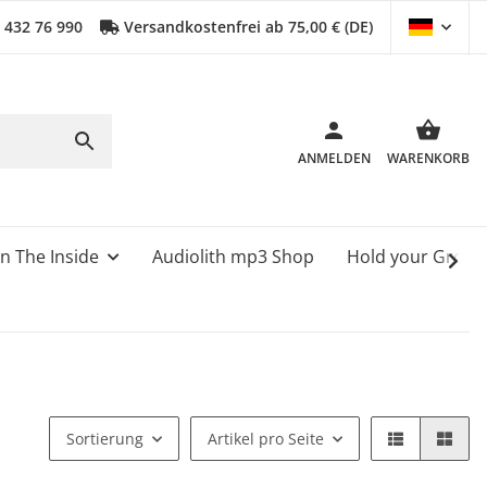
0 432 76 990
Versandkostenfrei ab 75,00 € (DE)
ANMELDEN
WARENKORB
n The Inside
Audiolith mp3 Shop
Hold your Grou
Sortierung
Artikel pro Seite