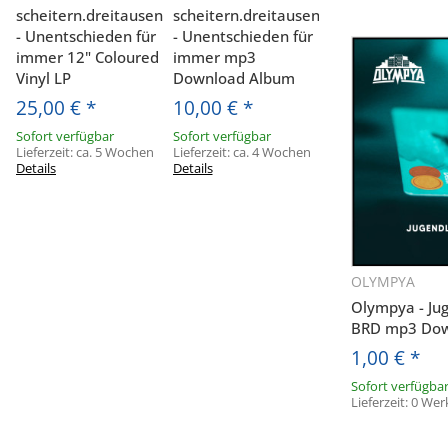
scheitern.dreitausend
scheitern.dreitausend
- Unentschieden für
- Unentschieden für
immer 12" Coloured
immer mp3
Vinyl LP
Download Album
25,00 €
*
10,00 €
*
Sofort verfügbar
Sofort verfügbar
Lieferzeit:
ca. 5 Wochen
Lieferzeit:
ca. 4 Wochen
Details
Details
OLYMPYA
Sc
Olympya - Jug
BRD mp3 Dow
1,00 €
*
Sofort verfügba
Lieferzeit:
0 Wer