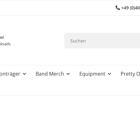
+49 (0)4
ns!
loads
onträger
Band Merch
Equipment
Pretty O