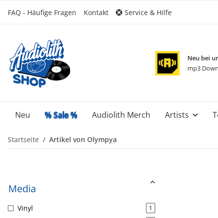
FAQ - Häufige Fragen
Kontakt
Service & Hilfe
Neu bei u
mp3 Down
Neu
% Sale %
Audiolith Merch
Artists
T
Startseite
Artikel von Olympya
Media
Vinyl
1