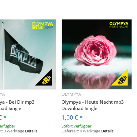
YA
OLYMPYA
Schnellkauf
Schnellkauf
a - Bei Dir mp3
Olympya - Heute Nacht mp3
ad Single
Download Single
 €
*
1,00 €
*
verfügbar
Sofort verfügbar
it:
0 Werktage
Details
Lieferzeit:
0 Werktage
Details