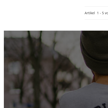
Artikel
1
-
5
v