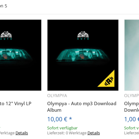
on
5
OLYMPYA
OLYMP
hnellkauf
Schnellkauf
o 12" Vinyl LP
Olympya - Auto mp3 Download
Olympy
Album
Downlo
10,00 €
*
1,00
r
Sofort verfügbar
Sofort 
 Werktage
Details
Lieferzeit:
0 Werktage
Details
Lieferze