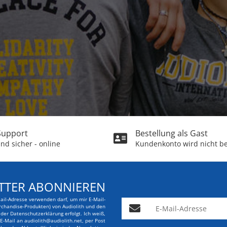
 Support
Bestellung als Gast
nd sicher - online
Kundenkonto wird nicht be
TTER ABONNIEREN
Mail-Adresse verwenden darf, um mir E-Mail-
E-Mail-Adresse
rchandise-Produkten) von Audiolith und den
er Datenschutzerklärung erfolgt. Ich weiß,
r E-Mail an audiolith@audiolith.net, per Post