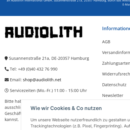
an Audiolith International GmbH, Susannenstraße 21a, 20357 Hamburg, durch das Anklick
E-Mai
Information
AGB
Versandinfor
Susannenstraße 21a, DE-20357 Hamburg
Zahlungsarte
Tel: +49 (0)40 432 76 990
Widerrufsrech
Email:
shop@audiolith.net
Datenschutz
Servicezeiten (Mo.-Fr.) 11:00 - 15:00 Uhr
Newsletter
Bitte habe Verständnis dafür, dass Du uns
Impressum
ausschließlich zu den oben genannten
Wie wir Cookies & Co nutzen
Geschäftszeiten telefonisch kontaktieren
kannst.
Um unsere Webseite nutzerfreundlich zu gestalten
Trackingtechnologien (z.B. Pixel, Fingerprinting). 