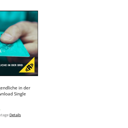
hnellkauf
endliche in der
nload Single
r
ktage
Details