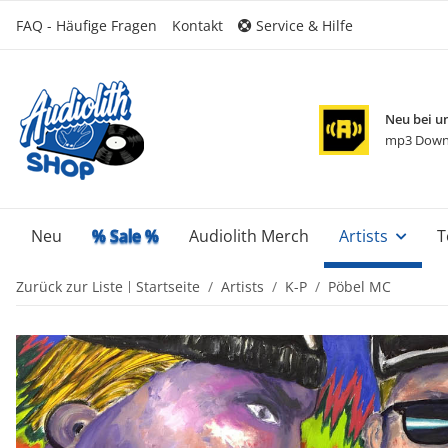
FAQ - Häufige Fragen
Kontakt
Service & Hilfe
Neu bei u
mp3 Down
Neu
% Sale %
Audiolith Merch
Artists
T
Zurück zur Liste
Startseite
Artists
K-P
Pöbel MC