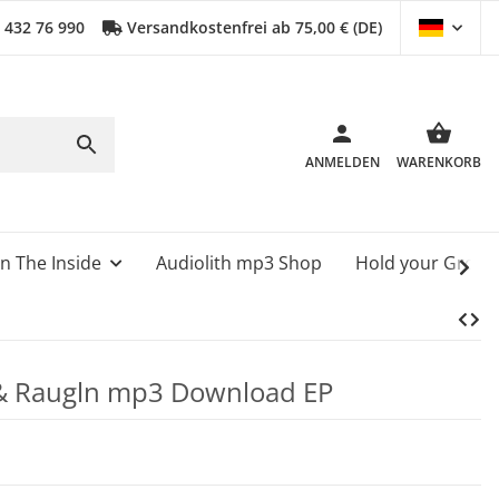
0 432 76 990
Versandkostenfrei ab 75,00 € (DE)
ANMELDEN
WARENKORB
n The Inside
Audiolith mp3 Shop
Hold your Grou
 & Raugln mp3 Download EP