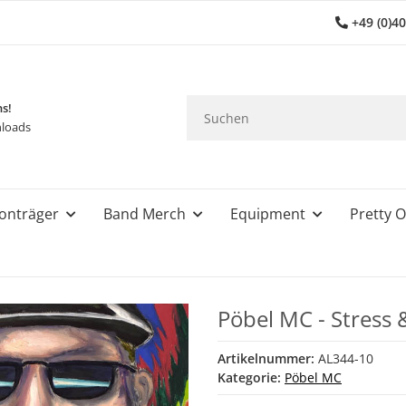
+49 (0)4
ns!
loads
onträger
Band Merch
Equipment
Pretty O
Pöbel MC - Stress
Artikelnummer:
AL344-10
Kategorie:
Pöbel MC