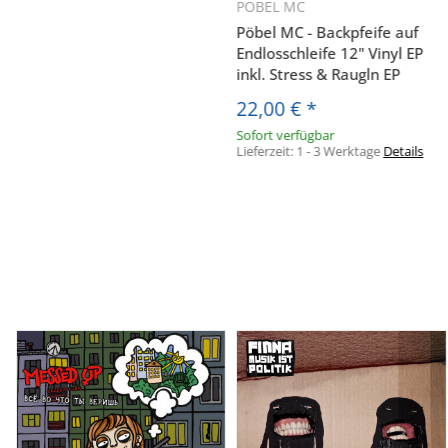
PÖBEL MC
Pöbel MC - Backpfeife auf
Endlosschleife 12" Vinyl EP
inkl. Stress & Raugln EP
22,00 €
*
Sofort verfügbar
Lieferzeit:
1 - 3 Werktage
Details