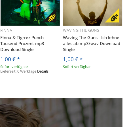
FINNA
WAVING THE GUNS
Finna & Tigrrez Punch -
Waving The Guns - Ich lehne
Tausend Prozent mp3
alles ab mp3/wav Download
Download Single
Single
1,00 €
*
1,00 €
*
Sofort verfügbar
Sofort verfügbar
Lieferzeit:
0 Werktage
Details