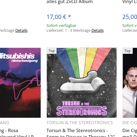
alles gut 2xCD Album
Vinyl 
17,00 €
*
25,0
r
Sofort verfügbar
Sofort 
 Werktage
Details
Lieferzeit:
1 - 3 Werktage
Details
Lieferze
Top
Top
AUDIOLITH NEWSLETTER
RHALTE DIE NEUESTEN AUDIOLITH UPDATE
REGISTRIERE DICH JETZT!
ABONNIEREN
GANG
TORSUN & THE STEREOTRONICS
DIE CI
hnellkauf
Schnellkauf
bin damit einverstanden, dass die Audiolith International GmbH me
ng - Rosa
Torsun & The Stereotronics -
Die Ci
oloured Vinyl LP
Songs to Discuss in Therapy 12"
mp3 D