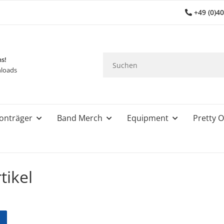
+49 (0)4
ns!
loads
onträger
Band Merch
Equipment
Pretty O
tikel