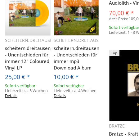
Audiolith - Vi
70,00 €
*
Alter Preis:
109,0
Sofort verfügba
Lieferzeit:
1 - 3
SCHEITERN.DREITAUSEND
SCHEITERN.DREITAUSEND
Schnellkauf
Schnellkauf
scheitern.dreitausend
scheitern.dreitausend
Top
- Unentschieden für
- Unentschieden für
immer 12" Coloured
immer mp3
Vinyl LP
Download Album
25,00 €
*
10,00 €
*
Sofort verfügbar
Sofort verfügbar
Lieferzeit:
ca. 5 Wochen
Lieferzeit:
ca. 4 Wochen
Details
Details
BRATZE
Sc
Bratze - Kraft