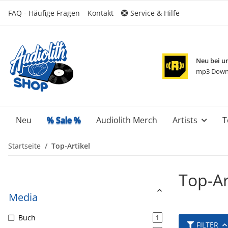
FAQ - Häufige Fragen
Kontakt
Service & Hilfe
Neu bei u
mp3 Down
Neu
% Sale %
Audiolith Merch
Artists
T
Startseite
Top-Artikel
Top-Ar
Media
Buch
1
FILTER