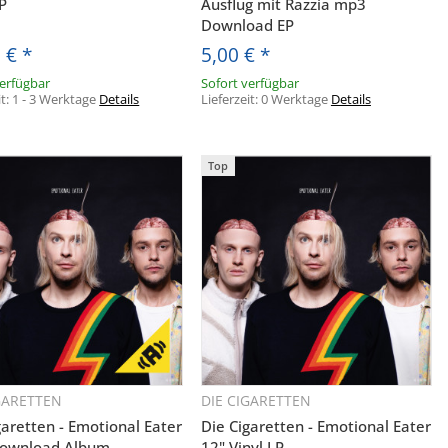
LP
Ausflug mit Razzia mp3
Download EP
0 €
*
5,00 €
*
verfügbar
Sofort verfügbar
it:
1 - 3 Werktage
Details
Lieferzeit:
0 Werktage
Details
Top
S.
GARETTEN
DIE CIGARETTEN
Schnellkauf
Schnellkauf
ine E-Mail-
garetten - Emotional Eater
Die Cigaretten - Emotional Eater
ownload Album
12" Vinyl LP