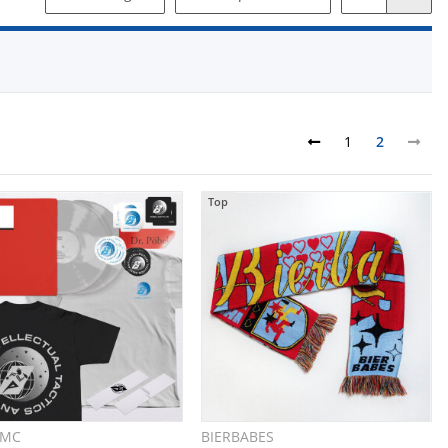
1
2
Top
 MC
BIERBABES
Schnellkauf
Schnellkauf