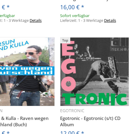
0 €
*
16,00 €
*
verfügbar
Sofort verfügbar
it:
1 - 3 Werktage
Details
Lieferzeit:
1 - 3 Werktage
Details
Top
N
EGOTRONIC
Schnellkauf
Schnellkauf
 & Kulla - Raven wegen
Egotronic - Egotronic (s/t) CD
hland (Buch)
Album
0 €
*
12,00 €
*