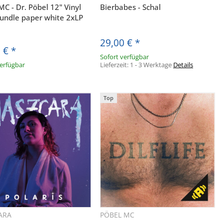
MC - Dr. Pöbel 12" Vinyl
Bierbabes - Schal
Bundle paper white 2xLP
29,00 €
*
0 €
*
Sofort verfügbar
verfügbar
Lieferzeit:
1 - 3 Werktage
Details
Top
ARA
PÖBEL MC
Schnellkauf
Schnellkauf