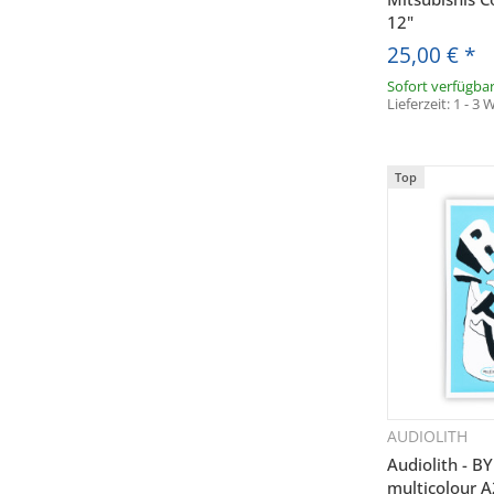
Adresse v
12"
(insb. z
25,00 €
*
Audiolith-B
Sofort verfügba
der Datensch
Lieferzeit:
1 - 3
jederzeit
Audioli
Top
Anklicken de
AUDIOLITH
Sc
Audiolith -
multicolour A