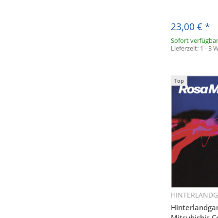
23,00 €
*
Sofort verfügba
Lieferzeit:
1 - 3
Top
E
HINTERLAND
Sc
* Ja, ich 
Hinterlandga
Mitsubishis C