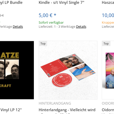
nyl LP Bundle
Kindle - s/t Vinyl Single 7"
Haszca
5,00 €
*
10,0
0 €
r
Sofort verfügbar
Knapper
 Werktage
Details
Lieferzeit:
1 - 3 Werktage
Details
Lieferze
Top
Top
HINTERLANDGANG
OIDO
hnellkauf
Schnellkauf
 Vinyl LP 12"
Hinterlandgang - Vielleicht wird
Oidorn