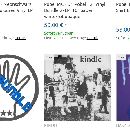
 - Neonschwarz
Pöbel MC - Dr. Pöbel 12" Vinyl
Pöbel 
oloured Vinyl LP
Bundle 2xLP+10" paper
Shirt 
white/rot opaque
50,00 €
*
53,0
r
Sofort verfügbar
 Werktage
Details
Lieferzeit:
1 - 3 Werktage
Details
Sofort 
Top
Top
KINDLE
HASZC
hnellkauf
Schnellkauf