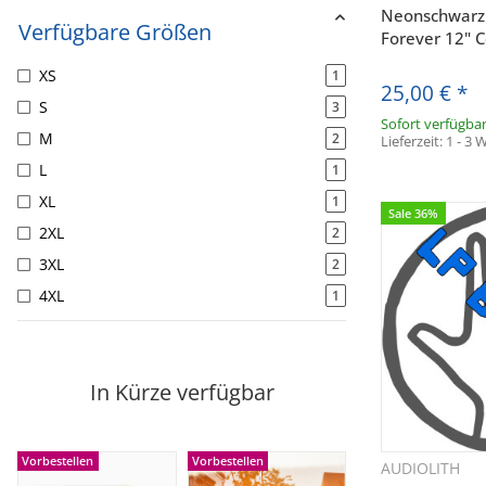
Neonschwarz
Verfügbare Größen
Forever 12" C
XS
1
25,00 €
*
S
3
Sofort verfügba
M
2
Lieferzeit:
1 - 3
L
1
XL
1
Sale 36%
2XL
2
3XL
2
4XL
1
In Kürze verfügbar
Vorbestellen
Vorbestellen
AUDIOLITH
Sc