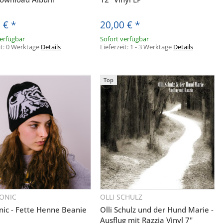
 Angeboten
h und den
0 €
*
20,00 €
*
entsprechend
verfügbar
Sofort verfügbar
t und ich sie
it:
0 Werktage
Details
Lieferzeit:
1 - 3 Werktage
Details
er Post an
urch das
Top
ft widerrufen
ONIC
OLLI SCHULZ
Schnellkauf
Schnellkauf
nic - Fette Henne Beanie
Olli Schulz und der Hund Marie -
Ausflug mit Razzia Vinyl 7"