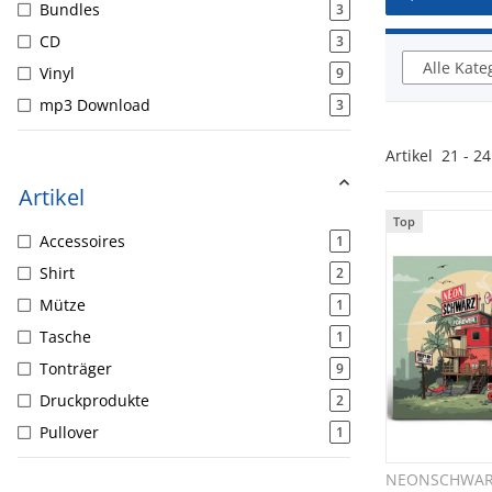
Bundles
3
CD
3
Alle Kate
Vinyl
9
mp3 Download
3
Artikel
21
-
24
Artikel
Top
Accessoires
1
Shirt
2
Mütze
1
Tasche
1
Tonträger
9
Druckprodukte
2
Pullover
1
NEONSCHWA
Sc