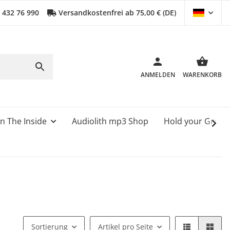
0 432 76 990
Versandkostenfrei ab 75,00 € (DE)
ANMELDEN
WARENKORB
n The Inside
Audiolith mp3 Shop
Hold your Grou
Sortierung
Artikel pro Seite