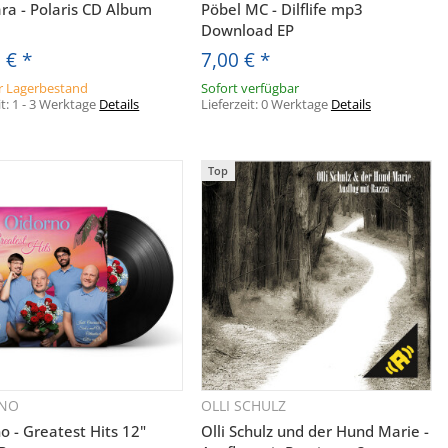
ra - Polaris CD Album
Pöbel MC - Dilflife mp3
Download EP
0 €
*
7,00 €
*
 Lagerbestand
Sofort verfügbar
it:
1 - 3 Werktage
Details
Lieferzeit:
0 Werktage
Details
Top
RNO
OLLI SCHULZ
Schnellkauf
Schnellkauf
o - Greatest Hits 12"
Olli Schulz und der Hund Marie -