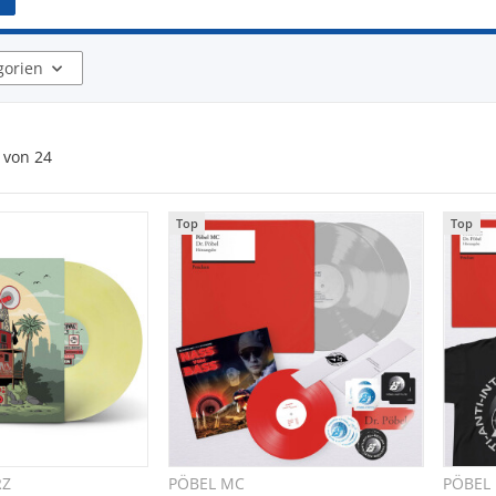
gorien
von
24
Top
Top
RZ
PÖBEL MC
PÖBEL
hnellkauf
Schnellkauf