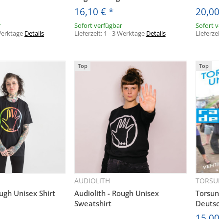
16,10 €
*
20,0
r
Sofort verfügbar
Sofort 
 Werktage
Details
Lieferzeit:
1 - 3 Werktage
Details
Lieferze
Top
Top
AUDIOLITH
TORSU
hnellkauf
Schnellkauf
ough Unisex Shirt
Audiolith - Rough Unisex
Torsun
Sweatshirt
Deutsc
15,0