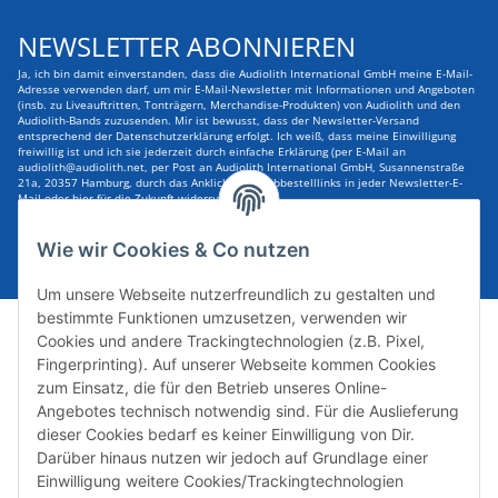
NEWSLETTER ABONNIEREN
Ja, ich bin damit einverstanden, dass die Audiolith International GmbH meine E-Mail-
Adresse verwenden darf, um mir E-Mail-Newsletter mit Informationen und Angeboten
(insb. zu Liveauftritten, Tonträgern, Merchandise-Produkten) von Audiolith und den
Audiolith-Bands zuzusenden. Mir ist bewusst, dass der Newsletter-Versand
entsprechend der Datenschutzerklärung erfolgt. Ich weiß, dass meine Einwilligung
freiwillig ist und ich sie jederzeit durch einfache Erklärung (per E-Mail an
audiolith@audiolith.net, per Post an Audiolith International GmbH, Susannenstraße
21a, 20357 Hamburg, durch das Anklicken des Abbestelllinks in jeder Newsletter-E-
Mail oder hier für die Zukunft widerrufen kann.
E-Mail-Adresse
ABONNIEREN
Wie wir Cookies & Co nutzen
Um unsere Webseite nutzerfreundlich zu gestalten und
bestimmte Funktionen umzusetzen, verwenden wir
Cookies und andere Trackingtechnologien (z.B. Pixel,
Fingerprinting). Auf unserer Webseite kommen Cookies
zum Einsatz, die für den Betrieb unseres Online-
Angebotes technisch notwendig sind. Für die Auslieferung
dieser Cookies bedarf es keiner Einwilligung von Dir.
Darüber hinaus nutzen wir jedoch auf Grundlage einer
Susannenstraße 21a, DE-20357 Hamburg
Einwilligung weitere Cookies/Trackingtechnologien