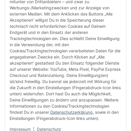
Tel: +49 (0)40 432 76 990
mitunter von Drittanbietern – und zwar zu
Werbungs-/Marketingzwecken und zur Anzeige von
Email:
shop@audiolith.net
externen Medien. Mit dem Anklicken des Buttons „Alle
Akzeptieren“ willigst Du in die Speicherung dieser
Servicezeiten (Mo.-Fr.) 11:00 - 15:00 Uhr
technisch nicht erforderlichen Cookies auf Deinem
Endgerät und in den Einsatz der anderen
Bitte habe Verständnis dafür, dass Du uns ausschließlich zu
Trackingtechnologien ein. Dies schließt Deine Einwilligung
den oben genannten Geschäftszeiten telefonisch
in die Verwendung der, mit den
kontaktieren kannst.
Cookies/Trackingtechnologien verarbeiteten Daten für die
angegebenen Zwecke ein. Durch Klicken auf „Alle
akzeptieren“ gestattest Du den Einsatz folgender Dienste
facebook
youtube
instagram
tiktok
auf unserer Website: YouTube, Meta Pixel, PayPal Express
Checkout und Ratenzahlung. Deine Einwilligung(en)
ist/sind freiwillig. Du kannst sie jederzeit mit Wirkung für
die Zukunft in den Einstellungen (Fingerabdruck-Icon links
Informationen
unten) widerrufen. Dort hast Du auch die Möglichkeit,
Deine Einwilligungen zu ändern und anzupassen. Weitere
Informationen zu den Cookies/Trackingtechnologien
Kundenservice
findest Du in unserer
Datenschutzerklärung
, sowie in den
Einstellungen (Fingerabdruck-Icon links unten).
Mehr von Audiolith
Impressum
|
Datenschutz