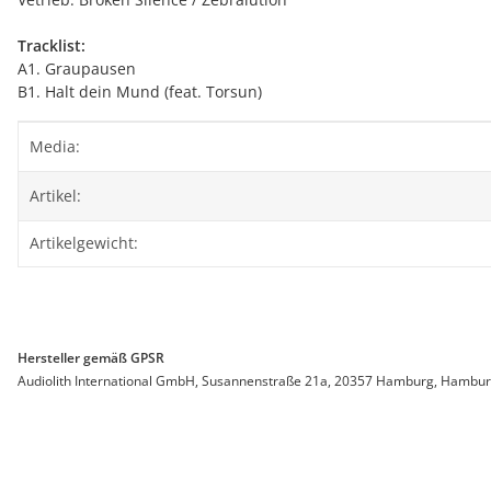
Tracklist:
A1. Graupausen
B1. Halt dein Mund (feat. Torsun)
Produkteigenschaft
Wert
Media:
Artikel:
Artikelgewicht:
Hersteller gemäß GPSR
Audiolith International GmbH, Susannenstraße 21a, 20357 Hamburg, Hamburg, 