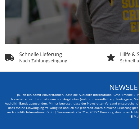
Schnelle Lieferung
Hilfe &
Nach Zahlungseingang
Schnell u
NEWSLE
Ja, ich bin damit einverstanden, dass die Audiolith International GmbH meine E-
Newsletter mit Informationen und Angeboten (insb. zu Liveauftritten, Tonträgern, Me
Audiolith-Bands zuzusenden. Mir ist bewusst, dass der Newsletter-Versand entsprechend d
dass meine Einwilligung freiwillig ist und ich sie jederzeit durch einfache Erklärung (pe
an Audiolith International GmbH, Susannenstraße 21a, 20357 Hamburg, durch das Anklick
E-Mai