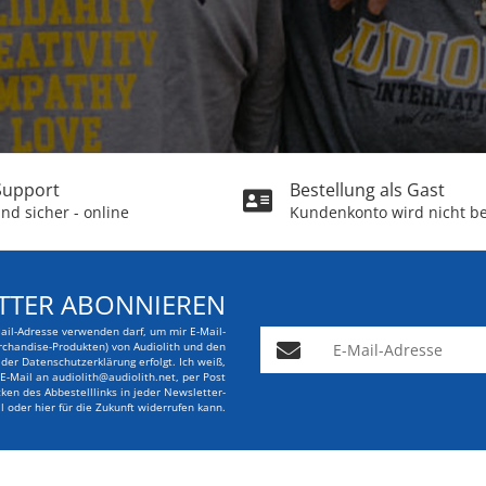
 Support
Bestellung als Gast
nd sicher - online
Kundenkonto wird nicht be
TTER ABONNIEREN
Mail-Adresse verwenden darf, um mir E-Mail-
E-Mail-Adresse
rchandise-Produkten) von Audiolith und den
er Datenschutzerklärung erfolgt. Ich weiß,
r E-Mail an audiolith@audiolith.net, per Post
en des Abbestelllinks in jeder Newsletter-
l oder hier für die Zukunft widerrufen kann.