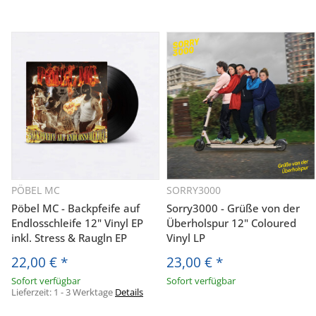
PÖBEL MC
SORRY3000
Pöbel MC - Backpfeife auf
Sorry3000 - Grüße von der
Endlosschleife 12" Vinyl EP
Überholspur 12" Coloured
inkl. Stress & Raugln EP
Vinyl LP
22,00 €
*
23,00 €
*
Sofort verfügbar
Sofort verfügbar
Lieferzeit:
1 - 3 Werktage
Details