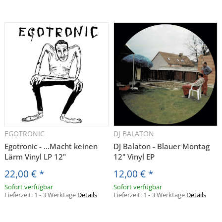
EGOTRONIC
DJ BALATON
Egotronic - ...Macht keinen
DJ Balaton - Blauer Montag
Lärm Vinyl LP 12"
12" Vinyl EP
22,00 €
*
12,00 €
*
Sofort verfügbar
Sofort verfügbar
Lieferzeit:
1 - 3 Werktage
Details
Lieferzeit:
1 - 3 Werktage
Details