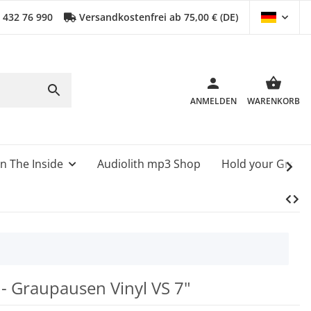
0 432 76 990
Versandkostenfrei ab 75,00 € (DE)
ANMELDEN
WARENKORB
n The Inside
Audiolith mp3 Shop
Hold your Grou
- Graupausen Vinyl VS 7"