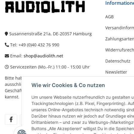
Information
AGB
Versandinfor
Susannenstraße 21a, DE-20357 Hamburg
Zahlungsarte
Tel: +49 (0)40 432 76 990
Widerrufsrech
Email:
shop@audiolith.net
Datenschutz
Servicezeiten (Mo.-Fr.) 11:00 - 15:00 Uhr
Newsletter
Bitte habe Verständnis dafür, dass Du uns
Impressum
ausschließlich zu den oben genannten
Wie wir Cookies & Co nutzen
Geschäftszeiten telefonisch kontaktieren
kannst.
Um unsere Webseite nutzerfreundlich zu gestalten
Trackingtechnologien (z.B. Pixel, Fingerprinting). 
unseres Online-Angebotes technisch notwendig sind. 
Darüber hinaus nutzen wir jedoch auf Grundlage eine
facebook
youtube
instagram
tiktok
Drittanbietern – und zwar zu Werbungs-/Marketing
Buttons „Alle Akzeptieren“ willigst Du in die Speich