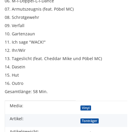
06. M-I-Doppel-L-I-Dance
07. Armutszeugnis (feat. Pöbel MC)
08. Schrotgewehr
09. Verfall
10. Gartenzaun
11. Ich sage "WACK!"
12. Ihr/Wir
13. Tageslicht (feat. Cheddar Mike und Pöbel MC)
14. Dasein
15. Hut
16. Outro
Gesamtlänge: 58 Min.
Media:
Produkteigenschaft
Wert
Vinyl
Artikel:
Tonträger
Artikelgewicht: