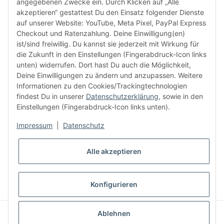
angegebenen Zwecke ein. Durch Klicken auf „Alle
akzeptieren“ gestattest Du den Einsatz folgender Dienste
facebook
youtube
instagram
tiktok
auf unserer Website: YouTube, Meta Pixel, PayPal Express
Checkout und Ratenzahlung. Deine Einwilligung(en)
ist/sind freiwillig. Du kannst sie jederzeit mit Wirkung für
die Zukunft in den Einstellungen (Fingerabdruck-Icon links
Informationen
unten) widerrufen. Dort hast Du auch die Möglichkeit,
Deine Einwilligungen zu ändern und anzupassen. Weitere
Informationen zu den Cookies/Trackingtechnologien
Kundenservice
findest Du in unserer
Datenschutzerklärung
, sowie in den
Einstellungen (Fingerabdruck-Icon links unten).
Mehr von Audiolith
Impressum
|
Datenschutz
Alle akzeptieren
* Alle Preise inkl. gesetzlicher MwSt., zzgl.
Versand
VERTRAG WIDERRUFEN
Konfigurieren
© Audiolith International GmbH
Ablehnen