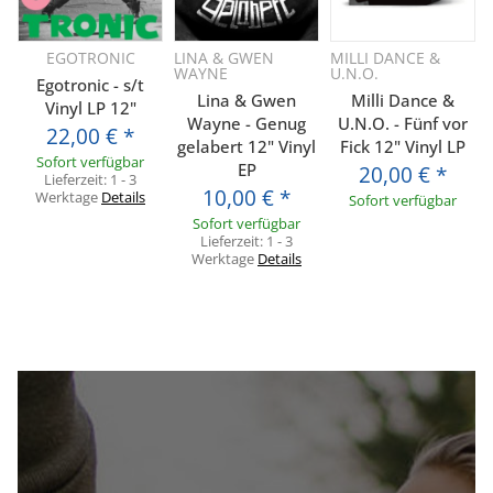
EGOTRONIC
LINA & GWEN
MILLI DANCE &
WAYNE
U.N.O.
Egotronic - s/t
Lina & Gwen
Milli Dance &
Vinyl LP 12"
Wayne - Genug
U.N.O. - Fünf vor
22,00 €
*
gelabert 12" Vinyl
Fick 12" Vinyl LP
Sofort verfügbar
EP
20,00 €
*
Lieferzeit:
1 - 3
10,00 €
*
Werktage
Details
Sofort verfügbar
Sofort verfügbar
Lieferzeit:
1 - 3
Werktage
Details