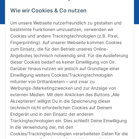
E-Mail-Adresse
ABONNIEREN
Wie wir Cookies & Co nutzen
Um unsere Webseite nutzerfreundlich zu gestalten und
bestimmte Funktionen umzusetzen, verwenden wir
Cookies und andere Trackingtechnologien (z.B. Pixel,
Fingerprinting). Auf unserer Webseite kommen Cookies
zum Einsatz, die für den Betrieb unseres Online-
Angebotes technisch notwendig sind. Für die Auslieferung
dieser Cookies bedarf es keiner Einwilligung von Dir.
Darüber hinaus nutzen wir jedoch auf Grundlage einer
Susannenstraße 21a, DE-20357 Hamburg
Einwilligung weitere Cookies/Trackingtechnologien
Tel: +49 (0)40 432 76 990
mitunter von Drittanbietern – und zwar zu
Werbungs-/Marketingzwecken und zur Anzeige von
Email:
shop@audiolith.net
externen Medien. Mit dem Anklicken des Buttons „Alle
Akzeptieren“ willigst Du in die Speicherung dieser
Servicezeiten (Mo.-Fr.) 11:00 - 15:00 Uhr
technisch nicht erforderlichen Cookies auf Deinem
Endgerät und in den Einsatz der anderen
Bitte habe Verständnis dafür, dass Du uns ausschließlich zu
Trackingtechnologien ein. Dies schließt Deine Einwilligung
den oben genannten Geschäftszeiten telefonisch
in die Verwendung der, mit den
kontaktieren kannst.
Cookies/Trackingtechnologien verarbeiteten Daten für die