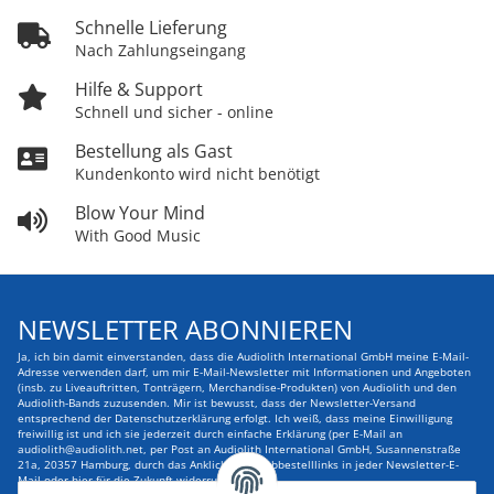
Schnelle Lieferung
Nach Zahlungseingang
Hilfe & Support
Schnell und sicher - online
Bestellung als Gast
Kundenkonto wird nicht benötigt
Blow Your Mind
With Good Music
NEWSLETTER ABONNIEREN
Ja, ich bin damit einverstanden, dass die Audiolith International GmbH meine E-Mail-
Adresse verwenden darf, um mir E-Mail-Newsletter mit Informationen und Angeboten
(insb. zu Liveauftritten, Tonträgern, Merchandise-Produkten) von Audiolith und den
Audiolith-Bands zuzusenden. Mir ist bewusst, dass der Newsletter-Versand
entsprechend der Datenschutzerklärung erfolgt. Ich weiß, dass meine Einwilligung
freiwillig ist und ich sie jederzeit durch einfache Erklärung (per E-Mail an
audiolith@audiolith.net, per Post an Audiolith International GmbH, Susannenstraße
21a, 20357 Hamburg, durch das Anklicken des Abbestelllinks in jeder Newsletter-E-
Mail oder hier für die Zukunft widerrufen kann.