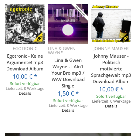
EGOTRONIC
LINA & GWEN
JOHNNY MAUSER
WAYNE
Egotronic - Keine
Johnny Mauser -
Lina & Gwen
Argumente! mp3
Politisch
Wayne - I Ain't
Download Album
motivierte
Your Bro mp3 /
Sprachgewalt mp3
10,00 €
*
WAV Download
Download Album
Sofort verfügbar
Single
10,00 €
*
Lieferzeit:
0 Werktage
1,50 €
*
Details
Sofort verfügbar
Sofort verfügbar
Lieferzeit:
0 Werktage
Lieferzeit:
0 Werktage
Details
Details