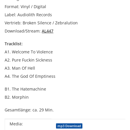
Format: Vinyl / Digital
Label: Audiolith Records
Vertrieb: Broken Silence / Zebralution
Download/Stream:
AL447
Tracklist:
A1. Welcome To Violence
A2. Pure Fuckin Sickness
A3. Man Of Hell
A4. The God Of Emptiness
B1. The Hatemachine
B2. Morphin
Gesamtlänge: ca. 29 Min.
Media:
Produkteigenschaft
Wert
mp3 Download