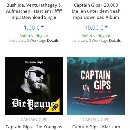
Bush.ida, Venturathagay &
Captain Gips - 20.000
Aufmischen - Hart am Ffffff
Meilen unter dem Yeah
mp3 Download Single
mp3 Download Album
1,00 €
*
10,00 €
*
Sofort verfügbar
Sofort verfügbar
Lieferzeit:
0 Werktage
Details
Lieferzeit:
0 Werktage
Details
CAPTAIN GIPS
CAPTAIN GIPS
Captain Gips - Die Young as
Captain Gips - Klar zum