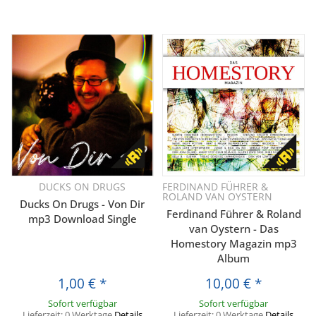
DUCKS ON DRUGS
FERDINAND FÜHRER &
ROLAND VAN OYSTERN
Ducks On Drugs - Von Dir
Ferdinand Führer & Roland
mp3 Download Single
van Oystern - Das
Homestory Magazin mp3
Album
1,00 €
*
10,00 €
*
Sofort verfügbar
Sofort verfügbar
Lieferzeit:
0 Werktage
Details
Lieferzeit:
0 Werktage
Details