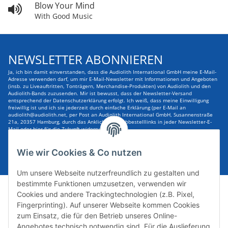
Blow Your Mind
With Good Music
NEWSLETTER ABONNIEREN
Ja, ich bin damit einverstanden, dass die Audiolith International GmbH meine E-Mail-
Adresse verwenden darf, um mir E-Mail-Newsletter mit Informationen und Angeboten
(insb. zu Liveauftritten, Tonträgern, Merchandise-Produkten) von Audiolith und den
Audiolith-Bands zuzusenden. Mir ist bewusst, dass der Newsletter-Versand
entsprechend der Datenschutzerklärung erfolgt. Ich weiß, dass meine Einwilligung
freiwillig ist und ich sie jederzeit durch einfache Erklärung (per E-Mail an
audiolith@audiolith.net, per Post an Audiolith International GmbH, Susannenstraße
21a, 20357 Hamburg, durch das Anklicken des Abbestelllinks in jeder Newsletter-E-
Mail oder hier für die Zukunft widerrufen kann.
E-Mail-Adresse
ABONNIEREN
Wie wir Cookies & Co nutzen
Um unsere Webseite nutzerfreundlich zu gestalten und
bestimmte Funktionen umzusetzen, verwenden wir
Cookies und andere Trackingtechnologien (z.B. Pixel,
Fingerprinting). Auf unserer Webseite kommen Cookies
zum Einsatz, die für den Betrieb unseres Online-
Angebotes technisch notwendig sind. Für die Auslieferung