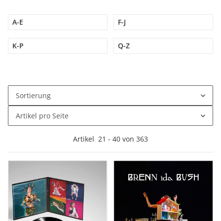
A-E
F-J
K-P
Q-Z
Sortierung
Artikel pro Seite
Artikel
21
-
40
von
363