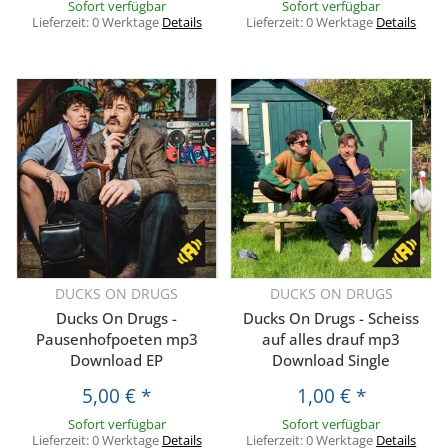
Sofort verfügbar
Sofort verfügbar
Lieferzeit:
0 Werktage
Details
Lieferzeit:
0 Werktage
Details
DUCKS ON DRUGS
DUCKS ON DRUGS
Ducks On Drugs -
Ducks On Drugs - Scheiss
Pausenhofpoeten mp3
auf alles drauf mp3
Download EP
Download Single
5,00 €
*
1,00 €
*
Sofort verfügbar
Sofort verfügbar
Lieferzeit:
0 Werktage
Details
Lieferzeit:
0 Werktage
Details