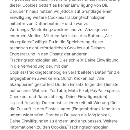
dieser Cookies bedarf es keiner Einwilligung von Dir.
Darüber hinaus nutzen wir jedoch auf Grundlage einer
Susannenstraße 21a, DE-20357 Hamburg
Einwilligung weitere Cookies/Trackingtechnologien
Tel: +49 (0)40 432 76 990
mitunter von Drittanbietern – und zwar zu
Werbungs-/Marketingzwecken und zur Anzeige von
Email:
shop@audiolith.net
externen Medien. Mit dem Anklicken des Buttons „Alle
Akzeptieren“ willigst Du in die Speicherung dieser
Servicezeiten (Mo.-Fr.) 11:00 - 15:00 Uhr
technisch nicht erforderlichen Cookies auf Deinem
Endgerät und in den Einsatz der anderen
Bitte habe Verständnis dafür, dass Du uns ausschließlich zu
Trackingtechnologien ein. Dies schließt Deine Einwilligung
den oben genannten Geschäftszeiten telefonisch
in die Verwendung der, mit den
kontaktieren kannst.
Cookies/Trackingtechnologien verarbeiteten Daten für die
angegebenen Zwecke ein. Durch Klicken auf „Alle
akzeptieren“ gestattest Du den Einsatz folgender Dienste
facebook
youtube
instagram
tiktok
auf unserer Website: YouTube, Meta Pixel, PayPal Express
Checkout und Ratenzahlung. Deine Einwilligung(en)
ist/sind freiwillig. Du kannst sie jederzeit mit Wirkung für
die Zukunft in den Einstellungen (Fingerabdruck-Icon links
Informationen
unten) widerrufen. Dort hast Du auch die Möglichkeit,
Deine Einwilligungen zu ändern und anzupassen. Weitere
Informationen zu den Cookies/Trackingtechnologien
Kundenservice