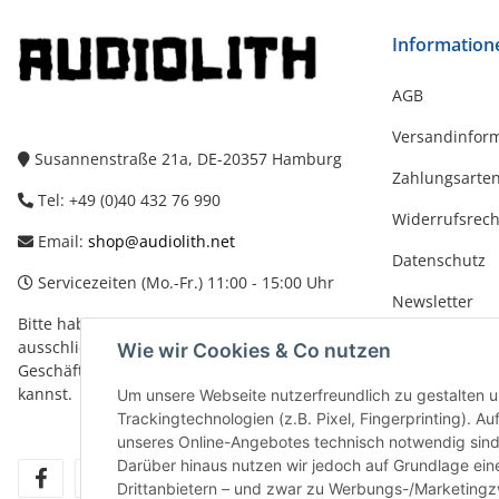
Information
AGB
Versandinfor
Susannenstraße 21a, DE-20357 Hamburg
Zahlungsarte
Tel: +49 (0)40 432 76 990
Widerrufsrech
Email:
shop@audiolith.net
Datenschutz
Servicezeiten (Mo.-Fr.) 11:00 - 15:00 Uhr
Newsletter
Bitte habe Verständnis dafür, dass Du uns
Impressum
ausschließlich zu den oben genannten
Wie wir Cookies & Co nutzen
Geschäftszeiten telefonisch kontaktieren
kannst.
Um unsere Webseite nutzerfreundlich zu gestalten
Trackingtechnologien (z.B. Pixel, Fingerprinting). 
unseres Online-Angebotes technisch notwendig sind. 
Darüber hinaus nutzen wir jedoch auf Grundlage eine
facebook
youtube
instagram
tiktok
Drittanbietern – und zwar zu Werbungs-/Marketing