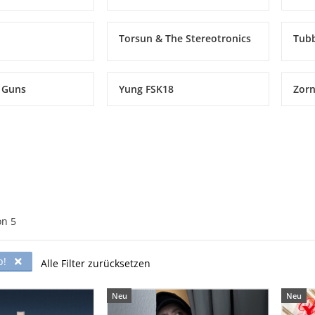
Torsun & The Stereotronics
Tub
 Guns
Yung FSK18
Zorn
on
5
p!
Alle Filter zurücksetzen
Neu
Neu