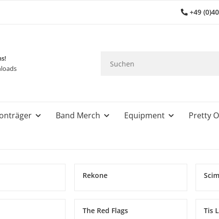
+49 (0)4
ns!
loads
onträger
Band Merch
Equipment
Pretty O
Rekone
Scim
The Red Flags
Tis 