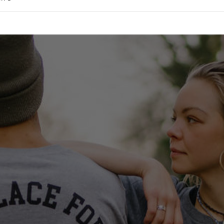
th International GmbH, Holstenkamp 42 (rechts), 22525 Hamburg, d
s Abbestelllinks in jeder Newsletter-E-Mail oder hier für die Zukun
kann.