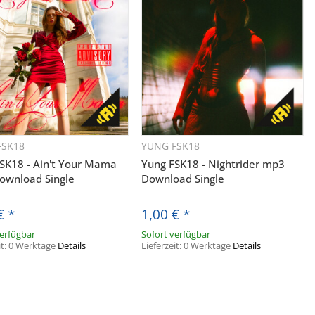
FSK18
YUNG FSK18
Schnellkauf
Schnellkauf
SK18 - Ain't Your Mama
Yung FSK18 - Nightrider mp3
ownload Single
Download Single
 €
*
1,00 €
*
verfügbar
Sofort verfügbar
it:
0 Werktage
Details
Lieferzeit:
0 Werktage
Details