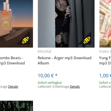
REKONE
YUNG 
hnellkauf
Schnellkauf
Tombs Beats -
Rekone - Ärger mp3 Download
Yung F
 mp3 Download
Album
mp3 D
10,00 €
*
1,00
r
Sofort verfügbar
Sofort 
ktage
Details
Lieferzeit:
0 Werktage
Details
Lieferze