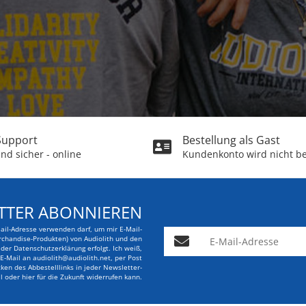
 Support
Bestellung als Gast
nd sicher - online
Kundenkonto wird nicht be
TTER ABONNIEREN
Mail-Adresse verwenden darf, um mir E-Mail-
E-Mail-Adresse
rchandise-Produkten) von Audiolith und den
er Datenschutzerklärung erfolgt. Ich weiß,
r E-Mail an audiolith@audiolith.net, per Post
en des Abbestelllinks in jeder Newsletter-
l oder hier für die Zukunft widerrufen kann.