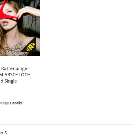
AUDIOLITH NEWSLETTER
RHALTE DIE NEUESTEN AUDIOLITH UPDATE
REGISTRIERE DICH JETZT!
hnellkauf
 Rattenjunge -
ABONNIEREN
IM ARSCHLOCH
d Single
bin damit einverstanden, dass die Audiolith International GmbH me
r
erwenden darf, um mir E-Mail-Newsletter mit Informationen und
ktage
Details
u Liveauftritten, Tonträgern, Merchandise-Produkten) von Audiolit
ands zuzusenden. Mir ist bewusst, dass der Newsletter-Versand 
utzerklärung erfolgt. Ich weiß, dass meine Einwilligung freiwillig is
 durch einfache Erklärung (per E-Mail an audiolith@audiolith.net, p
on
5