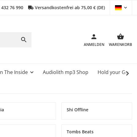
0 432 76 990
Versandkostenfrei ab 75,00 € (DE)
ANMELDEN
WARENKORB
n The Inside
Audiolith mp3 Shop
Hold your Grou
ia
Shi Offline
L
Tombs Beats