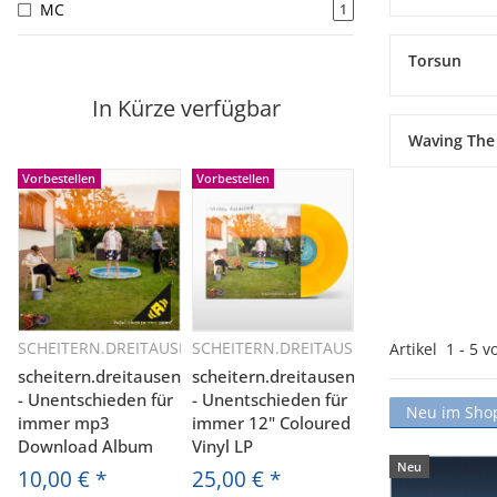
MC
1
Torsun
In Kürze verfügbar
Waving The
Vorbestellen
Vorbestellen
SCHEITERN.DREITAUSEND
SCHEITERN.DREITAUSEND
Artikel
1
-
5
v
Schnellkauf
Schnellkauf
scheitern.dreitausend
scheitern.dreitausend
- Unentschieden für
- Unentschieden für
Neu im Sho
immer mp3
immer 12" Coloured
Download Album
Vinyl LP
Neu
10,00 €
*
25,00 €
*