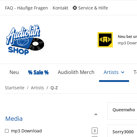
FAQ - Häufige Fragen
Kontakt
Service & Hilfe
Neu bei u
mp3 Down
Neu
% Sale %
Audiolith Merch
Artists
T
Startseite
Artists
Q-Z
Queenwho
Media
mp3 Download
3
Sorry3000