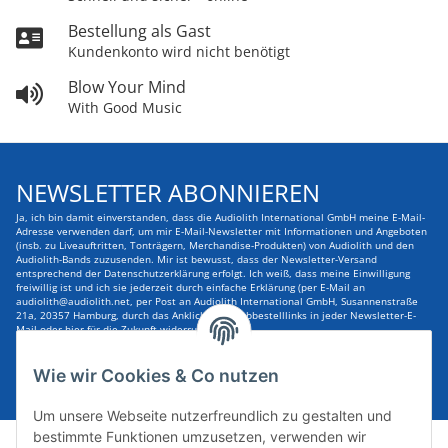
Bestellung als Gast
Kundenkonto wird nicht benötigt
Blow Your Mind
With Good Music
NEWSLETTER ABONNIEREN
Ja, ich bin damit einverstanden, dass die Audiolith International GmbH meine E-Mail-
Adresse verwenden darf, um mir E-Mail-Newsletter mit Informationen und Angeboten
(insb. zu Liveauftritten, Tonträgern, Merchandise-Produkten) von Audiolith und den
Audiolith-Bands zuzusenden. Mir ist bewusst, dass der Newsletter-Versand
entsprechend der Datenschutzerklärung erfolgt. Ich weiß, dass meine Einwilligung
freiwillig ist und ich sie jederzeit durch einfache Erklärung (per E-Mail an
audiolith@audiolith.net, per Post an Audiolith International GmbH, Susannenstraße
21a, 20357 Hamburg, durch das Anklicken des Abbestelllinks in jeder Newsletter-E-
Mail oder hier für die Zukunft widerrufen kann.
E-Mail-Adresse
ABONNIEREN
Wie wir Cookies & Co nutzen
Um unsere Webseite nutzerfreundlich zu gestalten und
bestimmte Funktionen umzusetzen, verwenden wir