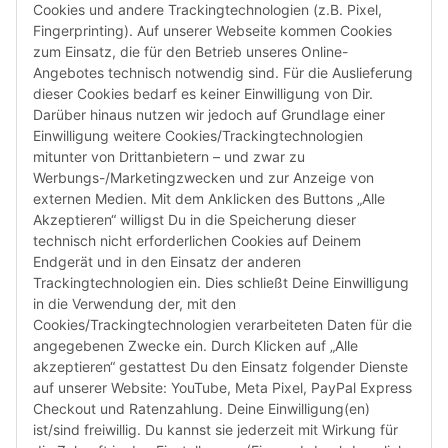
Cookies und andere Trackingtechnologien (z.B. Pixel,
Fingerprinting). Auf unserer Webseite kommen Cookies
zum Einsatz, die für den Betrieb unseres Online-
Angebotes technisch notwendig sind. Für die Auslieferung
dieser Cookies bedarf es keiner Einwilligung von Dir.
Darüber hinaus nutzen wir jedoch auf Grundlage einer
Susannenstraße 21a, DE-20357 Hamburg
Einwilligung weitere Cookies/Trackingtechnologien
Tel: +49 (0)40 432 76 990
mitunter von Drittanbietern – und zwar zu
Werbungs-/Marketingzwecken und zur Anzeige von
Email:
shop@audiolith.net
externen Medien. Mit dem Anklicken des Buttons „Alle
Akzeptieren“ willigst Du in die Speicherung dieser
Servicezeiten (Mo.-Fr.) 11:00 - 15:00 Uhr
technisch nicht erforderlichen Cookies auf Deinem
Endgerät und in den Einsatz der anderen
Bitte habe Verständnis dafür, dass Du uns ausschließlich zu
Trackingtechnologien ein. Dies schließt Deine Einwilligung
den oben genannten Geschäftszeiten telefonisch
in die Verwendung der, mit den
kontaktieren kannst.
Cookies/Trackingtechnologien verarbeiteten Daten für die
angegebenen Zwecke ein. Durch Klicken auf „Alle
akzeptieren“ gestattest Du den Einsatz folgender Dienste
facebook
youtube
instagram
tiktok
auf unserer Website: YouTube, Meta Pixel, PayPal Express
Checkout und Ratenzahlung. Deine Einwilligung(en)
ist/sind freiwillig. Du kannst sie jederzeit mit Wirkung für