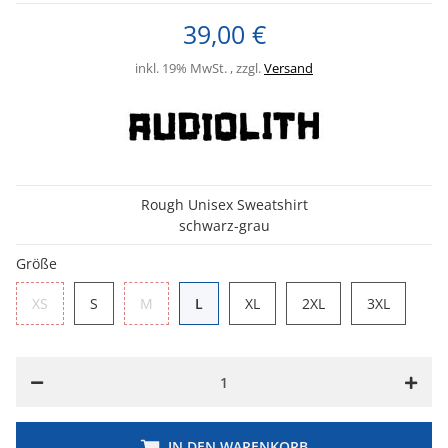
39,00 €
inkl. 19% MwSt. , zzgl.
Versand
Rough Unisex Sweatshirt
schwarz-grau
Größe
XS
S
M
L
XL
2XL
3XL
XS
S
M
L
XL
2XL
3XL
IN DEN WARENKORB