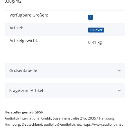
330g/m2
Verfügbare Größen:
Produkteigenschaft
Wert
L
Artikel:
Pullover
Artikelgewicht:
0,41
kg
Größentabelle
Frage zum Artikel
Hersteller gemäß GPSR
Audiolith International Gmbh, Susannenstraße 21a, 20357 Hamburg,
Hamburg, Deutschland, audiolith@audiolith.net, https://www.audiolith.net