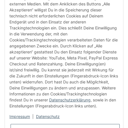
Email:
shop@audiolith.net
externen Medien. Mit dem Anklicken des Buttons „Alle
Akzeptieren“ willigst Du in die Speicherung dieser
Servicezeiten (Mo.-Fr.) 11:00 - 15:00 Uhr
technisch nicht erforderlichen Cookies auf Deinem
Endgerät und in den Einsatz der anderen
Bitte habe Verständnis dafür, dass Du uns ausschließlich zu
Trackingtechnologien ein. Dies schließt Deine Einwilligung
den oben genannten Geschäftszeiten telefonisch
in die Verwendung der, mit den
kontaktieren kannst.
Cookies/Trackingtechnologien verarbeiteten Daten für die
angegebenen Zwecke ein. Durch Klicken auf „Alle
akzeptieren“ gestattest Du den Einsatz folgender Dienste
facebook
youtube
instagram
tiktok
auf unserer Website: YouTube, Meta Pixel, PayPal Express
Checkout und Ratenzahlung. Deine Einwilligung(en)
ist/sind freiwillig. Du kannst sie jederzeit mit Wirkung für
die Zukunft in den Einstellungen (Fingerabdruck-Icon links
Informationen
unten) widerrufen. Dort hast Du auch die Möglichkeit,
Deine Einwilligungen zu ändern und anzupassen. Weitere
Informationen zu den Cookies/Trackingtechnologien
Kundenservice
findest Du in unserer
Datenschutzerklärung
, sowie in den
Einstellungen (Fingerabdruck-Icon links unten).
Mehr von Audiolith
Impressum
|
Datenschutz