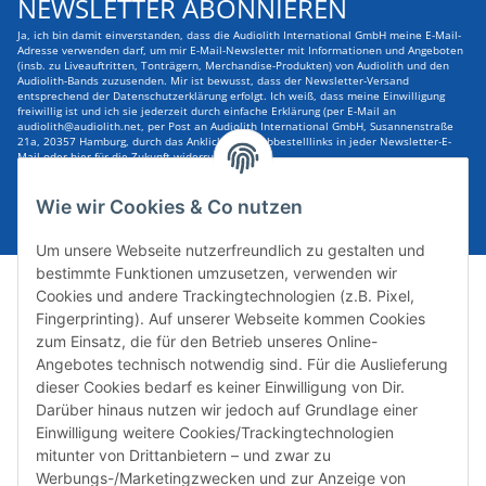
NEWSLETTER ABONNIEREN
Ja, ich bin damit einverstanden, dass die Audiolith International GmbH meine E-Mail-
Adresse verwenden darf, um mir E-Mail-Newsletter mit Informationen und Angeboten
(insb. zu Liveauftritten, Tonträgern, Merchandise-Produkten) von Audiolith und den
Audiolith-Bands zuzusenden. Mir ist bewusst, dass der Newsletter-Versand
entsprechend der Datenschutzerklärung erfolgt. Ich weiß, dass meine Einwilligung
freiwillig ist und ich sie jederzeit durch einfache Erklärung (per E-Mail an
audiolith@audiolith.net, per Post an Audiolith International GmbH, Susannenstraße
21a, 20357 Hamburg, durch das Anklicken des Abbestelllinks in jeder Newsletter-E-
Mail oder hier für die Zukunft widerrufen kann.
E-Mail-Adresse
ABONNIEREN
Wie wir Cookies & Co nutzen
Um unsere Webseite nutzerfreundlich zu gestalten und
bestimmte Funktionen umzusetzen, verwenden wir
Cookies und andere Trackingtechnologien (z.B. Pixel,
Fingerprinting). Auf unserer Webseite kommen Cookies
zum Einsatz, die für den Betrieb unseres Online-
Angebotes technisch notwendig sind. Für die Auslieferung
dieser Cookies bedarf es keiner Einwilligung von Dir.
Darüber hinaus nutzen wir jedoch auf Grundlage einer
Susannenstraße 21a, DE-20357 Hamburg
Einwilligung weitere Cookies/Trackingtechnologien
Tel: +49 (0)40 432 76 990
mitunter von Drittanbietern – und zwar zu
Werbungs-/Marketingzwecken und zur Anzeige von