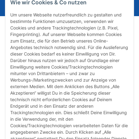
Wie wir Cookies & Co nutzen
Um unsere Webseite nutzerfreundlich zu gestalten und
bestimmte Funktionen umzusetzen, verwenden wir
Cookies und andere Trackingtechnologien (z.B. Pixel,
Fingerprinting). Auf unserer Webseite kommen Cookies
zum Einsatz, die für den Betrieb unseres Online-
Angebotes technisch notwendig sind. Für die Auslieferung
dieser Cookies bedarf es keiner Einwilligung von Dir.
Darüber hinaus nutzen wir jedoch auf Grundlage einer
Susannenstraße 21a, DE-20357 Hamburg
Einwilligung weitere Cookies/Trackingtechnologien
Tel: +49 (0)40 432 76 990
mitunter von Drittanbietern – und zwar zu
Werbungs-/Marketingzwecken und zur Anzeige von
Email:
shop@audiolith.net
externen Medien. Mit dem Anklicken des Buttons „Alle
Akzeptieren“ willigst Du in die Speicherung dieser
Servicezeiten (Mo.-Fr.) 11:00 - 15:00 Uhr
technisch nicht erforderlichen Cookies auf Deinem
Endgerät und in den Einsatz der anderen
Bitte habe Verständnis dafür, dass Du uns ausschließlich zu
Trackingtechnologien ein. Dies schließt Deine Einwilligung
den oben genannten Geschäftszeiten telefonisch
in die Verwendung der, mit den
kontaktieren kannst.
Cookies/Trackingtechnologien verarbeiteten Daten für die
angegebenen Zwecke ein. Durch Klicken auf „Alle
akzeptieren“ gestattest Du den Einsatz folgender Dienste