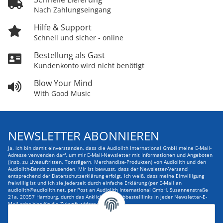
Nach Zahlungseingang
Hilfe & Support
Schnell und sicher - online
Bestellung als Gast
Kundenkonto wird nicht benötigt
Blow Your Mind
With Good Music
NEWSLETTER ABONNIEREN
Ja, ich bin damit einverstanden, dass die Audiolith International GmbH meine E-Mail-
Adresse verwenden darf, um mir E-Mail-Newsletter mit Informationen und Angeboten
(insb. zu Liveauftritten, Tonträgern, Merchandise-Produkten) von Audiolith und den
Audiolith-Bands zuzusenden. Mir ist bewusst, dass der Newsletter-Versand
entsprechend der Datenschutzerklärung erfolgt. Ich weiß, dass meine Einwilligung
freiwillig ist und ich sie jederzeit durch einfache Erklärung (per E-Mail an
audiolith@audiolith.net, per Post an Audiolith International GmbH, Susannenstraße
21a, 20357 Hamburg, durch das Anklicken des Abbestelllinks in jeder Newsletter-E-
Mail oder hier für die Zukunft widerrufen kann.
E-Mail-Adresse
ABONNIEREN