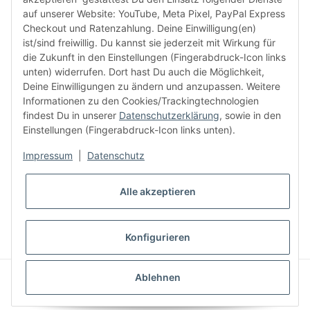
facebook
youtube
instagram
tiktok
auf unserer Website: YouTube, Meta Pixel, PayPal Express
Checkout und Ratenzahlung. Deine Einwilligung(en)
ist/sind freiwillig. Du kannst sie jederzeit mit Wirkung für
die Zukunft in den Einstellungen (Fingerabdruck-Icon links
Informationen
unten) widerrufen. Dort hast Du auch die Möglichkeit,
Deine Einwilligungen zu ändern und anzupassen. Weitere
Informationen zu den Cookies/Trackingtechnologien
Kundenservice
findest Du in unserer
Datenschutzerklärung
, sowie in den
Einstellungen (Fingerabdruck-Icon links unten).
Mehr von Audiolith
Impressum
|
Datenschutz
Alle akzeptieren
* Alle Preise inkl. gesetzlicher MwSt., zzgl.
Versand
VERTRAG WIDERRUFEN
Konfigurieren
© Audiolith International GmbH
Ablehnen