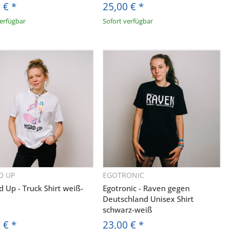
0 €
*
25,00 €
*
verfügbar
Sofort verfügbar
D UP
EGOTRONIC
Schnellkauf
Schnellkauf
 Up - Truck Shirt weiß-
Egotronic - Raven gegen
Deutschland Unisex Shirt
schwarz-weiß
S.
0 €
*
23,00 €
*