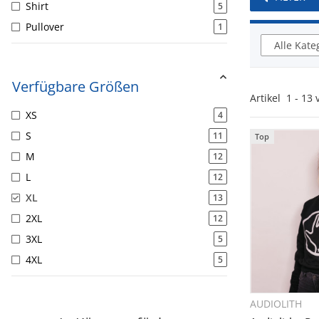
Shirt
5
Pullover
1
Alle Kate
Verfügbare Größen
Artikel
1
-
13
XS
4
S
11
Top
M
12
L
12
XL
13
2XL
12
3XL
5
4XL
5
AUDIOLITH
Sc