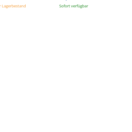
 Lagerbestand
Sofort verfügbar
ine E-Mail-
 Angeboten
h und den
entsprechend
t und ich sie
er Post an
urch das
ft widerrufen