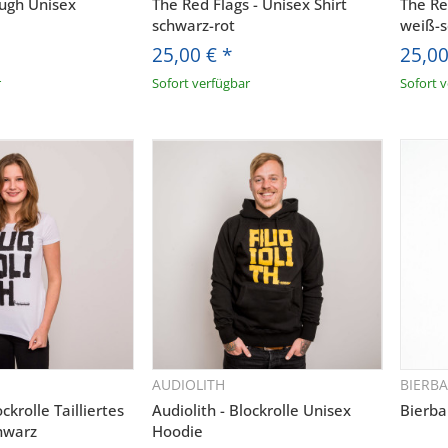
ough Unisex
The Red Flags - Unisex Shirt
The Re
schwarz-rot
weiß-
25,00 €
*
25,0
r
Sofort verfügbar
Sofort 
AUDIOLITH
BIERB
hnellkauf
Schnellkauf
ockrolle Tailliertes
Audiolith - Blockrolle Unisex
Bierba
hwarz
Hoodie