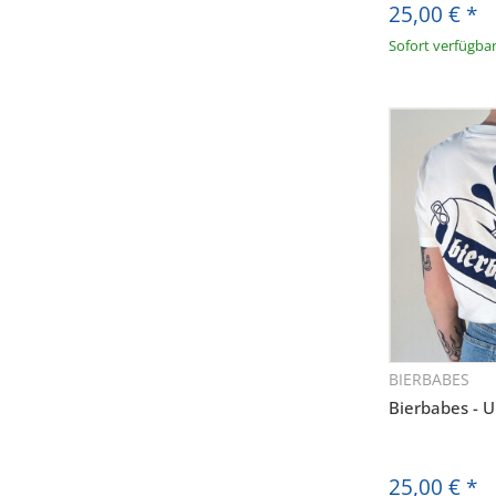
25,00 €
*
Sofort verfügba
BIERBABES
Sc
Bierbabes - U
E
25,00 €
*