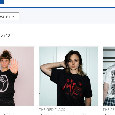
gorien
von
13
THE RED FLAGS
THE RE
hnellkauf
Schnellkauf