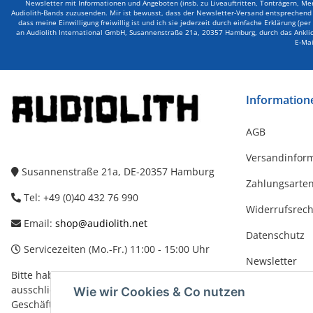
Newsletter mit Informationen und Angeboten (insb. zu Liveauftritten, Tonträgern, Me
Audiolith-Bands zuzusenden. Mir ist bewusst, dass der Newsletter-Versand entsprechend d
dass meine Einwilligung freiwillig ist und ich sie jederzeit durch einfache Erklärung (pe
an Audiolith International GmbH, Susannenstraße 21a, 20357 Hamburg, durch das Anklick
E-Mai
Information
AGB
Versandinfor
Susannenstraße 21a, DE-20357 Hamburg
Zahlungsarte
Tel: +49 (0)40 432 76 990
Widerrufsrech
Email:
shop@audiolith.net
Datenschutz
Servicezeiten (Mo.-Fr.) 11:00 - 15:00 Uhr
Newsletter
Bitte habe Verständnis dafür, dass Du uns
Impressum
ausschließlich zu den oben genannten
Wie wir Cookies & Co nutzen
Geschäftszeiten telefonisch kontaktieren