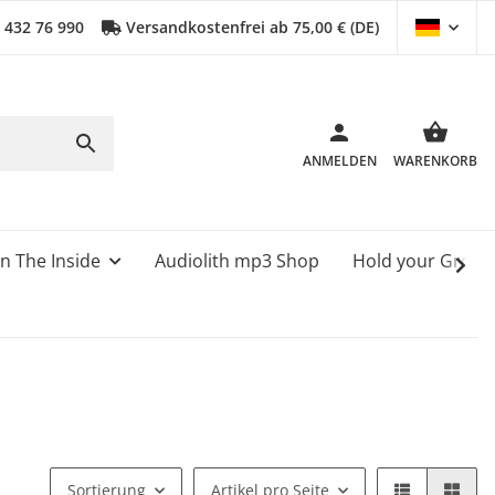
0 432 76 990
Versandkostenfrei ab 75,00 € (DE)
ANMELDEN
WARENKORB
n The Inside
Audiolith mp3 Shop
Hold your Grou
Sortierung
Artikel pro Seite