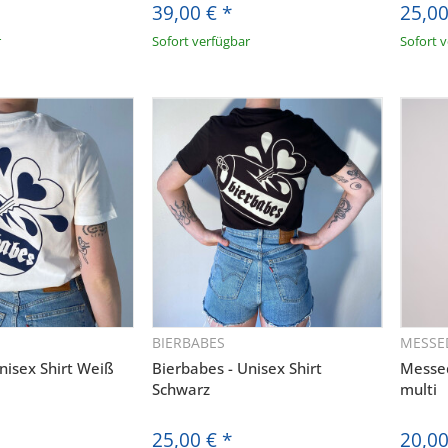
39,00 €
*
25,0
r
Sofort verfügbar
Sofort 
BIERBABES
MESSE
hnellkauf
Schnellkauf
AUDIOLITH NEWSLETTER
nisex Shirt Weiß
Bierbabes - Unisex Shirt
Messed
Schwarz
multi
RHALTE DIE NEUESTEN AUDIOLITH UPDATE
25,00 €
*
20,0