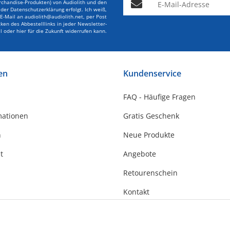
rchandise-Produkten) von Audiolith und den
er Datenschutzerklärung erfolgt. Ich weiß,
r E-Mail an audiolith@audiolith.net, per Post
en des Abbestelllinks in jeder Newsletter-
l oder hier für die Zukunft widerrufen kann.
en
Kundenservice
FAQ - Häufige Fragen
mationen
Gratis Geschenk
n
Neue Produkte
t
Angebote
Retourenschein
Kontakt