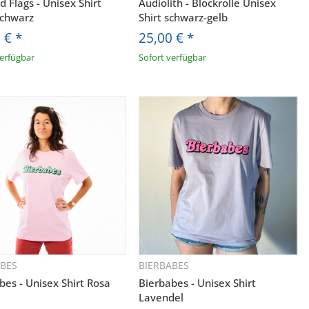
d Flags - Unisex Shirt
Audiolith - Blockrolle Unisex
schwarz
Shirt schwarz-gelb
0 €
*
25,00 €
*
verfügbar
Sofort verfügbar
ABES
BIERBABES
Schnellkauf
Schnellkauf
bes - Unisex Shirt Rosa
Bierbabes - Unisex Shirt
Lavendel