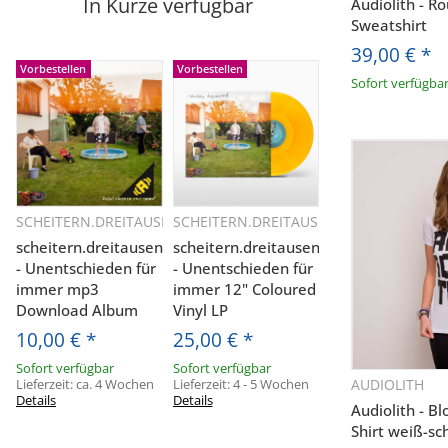
In Kürze verfügbar
Audiolith - R
Sweatshirt
39,00 €
*
Vorbestellen
Vorbestellen
Sofort verfügba
SCHEITERN.DREITAUSEND
SCHEITERN.DREITAUSEND
Schnellkauf
Schnellkauf
scheitern.dreitausend
scheitern.dreitausend
- Unentschieden für
- Unentschieden für
immer mp3
immer 12" Coloured
Download Album
Vinyl LP
10,00 €
*
25,00 €
*
Sofort verfügbar
Sofort verfügbar
Lieferzeit:
ca. 4 Wochen
Lieferzeit:
4 - 5 Wochen
AUDIOLITH
Sc
Details
Details
Audiolith - Bl
Shirt weiß-sc