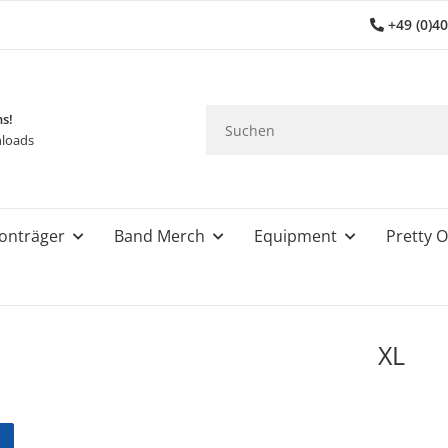
+49 (0)4
ns!
loads
onträger
Band Merch
Equipment
Pretty O
XL