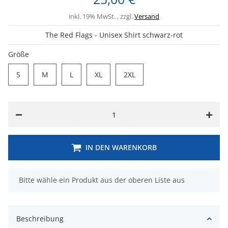
inkl. 19% MwSt. , zzgl.
Versand
The Red Flags - Unisex Shirt schwarz-rot
Größe
S
M
L
XL
2XL
S
M
L
XL
2XL
IN DEN WARENKORB
x
Bitte wähle ein Produkt aus der oberen Liste aus
Beschreibung