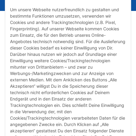
Um unsere Webseite nutzerfreundlich zu gestalten und
bestimmte Funktionen umzusetzen, verwenden wir
Cookies und andere Trackingtechnologien (z.B. Pixel,
Fingerprinting). Auf unserer Webseite kommen Cookies
zum Einsatz, die für den Betrieb unseres Online-
Angebotes technisch notwendig sind. Für die Auslieferung
dieser Cookies bedarf es keiner Einwilligung von Dir.
Darüber hinaus nutzen wir jedoch auf Grundlage einer
Susannenstraße 21a, DE-20357 Hamburg
Einwilligung weitere Cookies/Trackingtechnologien
Tel: +49 (0)40 432 76 990
mitunter von Drittanbietern – und zwar zu
Werbungs-/Marketingzwecken und zur Anzeige von
Email:
shop@audiolith.net
externen Medien. Mit dem Anklicken des Buttons „Alle
Akzeptieren“ willigst Du in die Speicherung dieser
Servicezeiten (Mo.-Fr.) 11:00 - 15:00 Uhr
technisch nicht erforderlichen Cookies auf Deinem
Endgerät und in den Einsatz der anderen
Bitte habe Verständnis dafür, dass Du uns ausschließlich zu
Trackingtechnologien ein. Dies schließt Deine Einwilligung
den oben genannten Geschäftszeiten telefonisch
in die Verwendung der, mit den
kontaktieren kannst.
Cookies/Trackingtechnologien verarbeiteten Daten für die
angegebenen Zwecke ein. Durch Klicken auf „Alle
akzeptieren“ gestattest Du den Einsatz folgender Dienste
facebook
youtube
instagram
tiktok