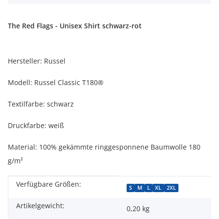
The Red Flags - Unisex Shirt schwarz-rot
Hersteller: Russel
Modell: Russel Classic T180®
Textilfarbe: schwarz
Druckfarbe: weiß
Material: 100% gekämmte ringgesponnene Baumwolle 180
g/m²
Verfügbare Größen:
Produkteigenschaft
Wert
S
M
L
XL
2XL
Artikelgewicht:
0,20
kg