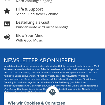
Nach Zahlungseingang
Hilfe & Support
Schnell und sicher - online
Bestellung als Gast
Kundenkonto wird nicht benötigt
Blow Your Mind
With Good Music
NEWSLETTER ABONNIEREN
Ja, ich bin damit einverstanden, dass die Audiolith International GmbH meine E-Mail-
Adresse verwenden darf, um mir E-Mail-Newsletter mit Informationen und Angeboten
(insb. zu Liveauftritten, Tonträgern, Merchandise-Produkten) von Audiolith und den
Audiolith-Bands zuzusenden. Mir ist bewusst, dass der Newsletter-Versand
entsprechend der Datenschutzerklärung erfolgt. Ich weiß, dass meine Einwilligung
freiwillig ist und ich sie jederzeit durch einfache Erklärung (per E-Mail an
audiolith@audiolith.net, per Post an Audiolith International GmbH, Susannenstraße
21a, 20357 Hamburg, durch das Anklicken des Abbestelllinks in jeder Newsletter-E-
Mail oder hier für die Zukunft widerrufen kann.
E-Mail-Adresse
ABONNIEREN
Wie wir Cookies & Co nutzen