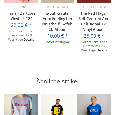
FINNA
KAPUT KRAUTS
THE RED FLAGS
Finna - Zartcore
Kaput Krauts -
The Red Flags -
Vinyl LP 12"
Vom Feeling her
Self-Centred And
ein scheiß Gefühl
Delusional 12"
22,00 €
*
CD Album
Vinyl Album
Sofort verfügbar
10,00 €
*
25,00 €
*
Lieferzeit:
1 - 3
Werktage
Details
Sofort verfügbar
Sofort verfügbar
Lieferzeit:
1 - 3
Werktage
Details
Ähnliche Artikel