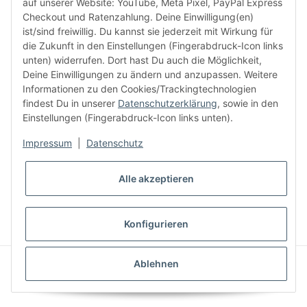
auf unserer Website: YouTube, Meta Pixel, PayPal Express
Checkout und Ratenzahlung. Deine Einwilligung(en)
ist/sind freiwillig. Du kannst sie jederzeit mit Wirkung für
die Zukunft in den Einstellungen (Fingerabdruck-Icon links
Informationen
unten) widerrufen. Dort hast Du auch die Möglichkeit,
Deine Einwilligungen zu ändern und anzupassen. Weitere
Informationen zu den Cookies/Trackingtechnologien
Kundenservice
findest Du in unserer
Datenschutzerklärung
, sowie in den
Einstellungen (Fingerabdruck-Icon links unten).
Mehr von Audiolith
Impressum
|
Datenschutz
Alle akzeptieren
* Alle Preise inkl. gesetzlicher MwSt., zzgl.
Versand
VERTRAG WIDERRUFEN
Konfigurieren
© Audiolith International GmbH
Ablehnen