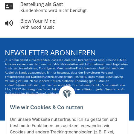
Bestellung als Gast
Kundenkonto wird nicht benötigt
Blow Your Mind
With Good Music
NEWSLETTER ABONNIEREN
Ja, ich bin damit einverstanden, dass die Audiolith International GmbH meine E-Mail-
Adresse verwenden darf, um mir E-Mail-Newsletter mit Informationen und Angeboten
(insb. zu Liveauftritten, Tonträgern, Merchandise-Produkten) von Audiolith und den
Audiolith-Bands zuzusenden. Mir ist bewusst, dass der Newsletter-Versand
entsprechend der Datenschutzerklärung erfolgt. Ich weiß, dass meine Einwilligung
freiwillig ist und ich sie jederzeit durch einfache Erklärung (per E-Mail an
audiolith@audiolith.net, per Post an Audiolith International GmbH, Susannenstraße
21a, 20357 Hamburg, durch das Anklicken des Abbestelllinks in jeder Newsletter-E-
Mail oder hier für die Zukunft widerrufen kann.
E-Mail-Adresse
ABONNIEREN
Wie wir Cookies & Co nutzen
Um unsere Webseite nutzerfreundlich zu gestalten und
bestimmte Funktionen umzusetzen, verwenden wir
Cookies und andere Trackingtechnologien (z.B. Pixel,