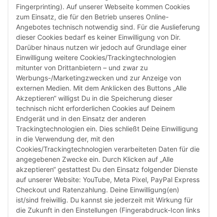
Fingerprinting). Auf unserer Webseite kommen Cookies
zum Einsatz, die für den Betrieb unseres Online-
Angebotes technisch notwendig sind. Für die Auslieferung
dieser Cookies bedarf es keiner Einwilligung von Dir.
Darüber hinaus nutzen wir jedoch auf Grundlage einer
Susannenstraße 21a, DE-20357 Hamburg
Einwilligung weitere Cookies/Trackingtechnologien
Tel: +49 (0)40 432 76 990
mitunter von Drittanbietern – und zwar zu
Werbungs-/Marketingzwecken und zur Anzeige von
Email:
shop@audiolith.net
externen Medien. Mit dem Anklicken des Buttons „Alle
Akzeptieren“ willigst Du in die Speicherung dieser
Servicezeiten (Mo.-Fr.) 11:00 - 15:00 Uhr
technisch nicht erforderlichen Cookies auf Deinem
Endgerät und in den Einsatz der anderen
Bitte habe Verständnis dafür, dass Du uns ausschließlich zu
Trackingtechnologien ein. Dies schließt Deine Einwilligung
den oben genannten Geschäftszeiten telefonisch
in die Verwendung der, mit den
kontaktieren kannst.
Cookies/Trackingtechnologien verarbeiteten Daten für die
angegebenen Zwecke ein. Durch Klicken auf „Alle
akzeptieren“ gestattest Du den Einsatz folgender Dienste
facebook
youtube
instagram
tiktok
auf unserer Website: YouTube, Meta Pixel, PayPal Express
Checkout und Ratenzahlung. Deine Einwilligung(en)
ist/sind freiwillig. Du kannst sie jederzeit mit Wirkung für
die Zukunft in den Einstellungen (Fingerabdruck-Icon links
Informationen